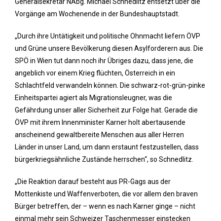
Generalsekretär NAbg. Michael Schnedlitz entsetzt über die
Vorgänge am Wochenende in der Bundeshauptstadt.
„Durch ihre Untätigkeit und politische Ohnmacht liefern ÖVP
und Grüne unsere Bevölkerung diesen Asylforderern aus. Die
SPÖ in Wien tut dann noch ihr Übriges dazu, dass jene, die
angeblich vor einem Krieg flüchten, Österreich in ein
Schlachtfeld verwandeln können. Die schwarz-rot-grün-pinke
Einheitspartei agiert als Migrationsleugner, was die
Gefährdung unser aller Sicherheit zur Folge hat. Gerade die
ÖVP mit ihrem Innenminister Karner holt abertausende
anscheinend gewaltbereite Menschen aus aller Herren
Länder in unser Land, um dann erstaunt festzustellen, dass
bürgerkriegsähnliche Zustände herrschen“, so Schnedlitz.
„Die Reaktion darauf besteht aus PR-Gags aus der
Mottenkiste und Waffenverboten, die vor allem den braven
Bürger betreffen, der – wenn es nach Karner ginge – nicht
einmal mehr sein Schweizer Taschenmesser einstecken