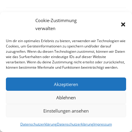
Steigende Kriminalität in Wien
Cookie-Zustimmung
verwalten
Um dir ein optimales Erlebnis zu bieten, verwenden wir Technologien wie
Bei Bürgermeister Häupl müssten
Cookies, um Geräteinformationen zu speichern und/oder darauf
zuzugreifen. Wenn du diesen Technologien zustimmst, können wir Daten
eigentlich die Alarmglocken schrillen
wie das Surfverhalten oder eindeutige IDs auf dieser Website
verarbeiten. Wenn du deine Zustimmung nicht erteilst oder zurückziehst,
können bestimmte Merkmale und Funktionen beeinträchtigt werden.
Von der ehemals sehr sicheren Stadt entfernt sich Wien
Akzeptieren
zusehends. So ist laut einem Bericht der Wiener Polizei die
Kriminalität um 2,1 Prozent im Vergleich zum Vorjahr
Ablehnen
angestiegen. Neben Raubüberfällen, Einbrüchen und
Einstellungen ansehen
Sexualdelikten hat sich auch die Bandenkriminalität
mittlerweile etabliert. Beinahe täglich kommt es
Datenschutzerklärung
Datenschutzerklärung
Impressum
Westbahnhof zu gewalttätigen Auseinandersetzungen