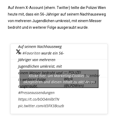
Auf ihrem X-Account (ehem. Twitter) teilte die Polizei Wien
heute mit, dass ein 56-Jähriger auf seinem Nachhauseweg
von mehreren Jugendlichen umkreist, mit einem Messer
bedroht und in weiterer Folge ausgeraubt wurde.
Auf seinem Nachhauseweg
in
#Favoriten
wurde ein 56-
Jähriger von mehreren
Jugendlichen umkreist, mit
— POLIZEI
einem Messer bedroht und
December
Klicke hier, um Marketing-Cookies zu
WIEN
in weiterer Folge
akzeptieren und diesen Inhalt zu aktivieren
4, 2023
(@LPDWien)
ausgeraubt.
#Presseaussendungen
https://t.co/bOO4mlbtTN
pic.twitter.com/d3FK3Bcuzb