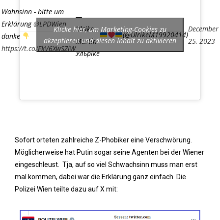
Wahnsinn - bitte um
—
Erklärung
@LPDWien
Ulrike
December
Klicke hier, um Marketing-Cookies zu
(@UlrikeM19920414)
danke
akzeptieren und diesen Inhalt zu aktivieren
Martin
25, 2023
https://t.co/FkV6XwSZlW
Ульріке
Sofort orteten zahlreiche Z-Phobiker eine Verschwörung.
Möglicherweise hat Putin sogar seine Agenten bei der Wiener
eingeschleust. Tja, auf so viel Schwachsinn muss man erst
mal kommen, dabei war die Erklärung ganz einfach. Die
Polizei Wien teilte dazu auf X mit: