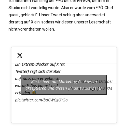
fulminanten Wahlsieg der FPÖ bei der NRW24, bei ihm im
Studio nicht vorstellig wurde. Also er wurde vom FPÖ-Chef
quasi „geblockt“. Unser Tweet schlug aber unerwartet
derartig auf X ein, sodass wir diesen unserer Leserschaft
nicht vorenthalten wollen.
Ein Extrem-Blocker auf X (ex
Twitter) regt sich darüber
auf, dass nun er geblockt
— erstaunlich_at
October
Klicke hier, um Marketing-Cookies zu
wurde?! Das kannst ned
akzeptieren und diesen Inhalt zu aktivieren
(@erstaunlich_at)
1, 2024
erfinden.
pic.twitter.com/bdCWGgQY5o