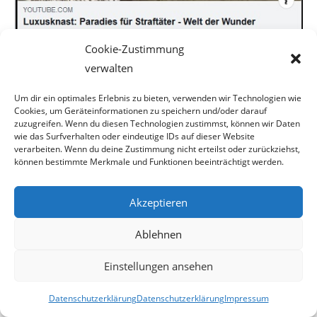
Cookie-Zustimmung
verwalten
Um dir ein optimales Erlebnis zu bieten, verwenden wir Technologien wie
Am 25.02.2020 haben wir gar keine Beiträge verfasst.
Cookies, um Geräteinformationen zu speichern und/oder darauf
zuzugreifen. Wenn du diesen Technologien zustimmst, können wir Daten
wie das Surfverhalten oder eindeutige IDs auf dieser Website
Dafür verfassten wir aber am 24.02.2020 gleich 4 Beiträge:
verarbeiten. Wenn du deine Zustimmung nicht erteilst oder zurückziehst,
können bestimmte Merkmale und Funktionen beeinträchtigt werden.
1. Eine Verlinkung zu einem oe24.at-Beitrag.
Akzeptieren
2. Eine Verlinkung zu einem MEINBEZIRK.at-Beitrag.
Ablehnen
3. Eine Verlinkung zu einem FPÖ Fails-Beitrag.
Einstellungen ansehen
4. Einen Screenshot (Twitter) eines Tweets der SPD-
Abgeordneten Sawsan Chebli.
Datenschutzerklärung
Datenschutzerklärung
Impressum