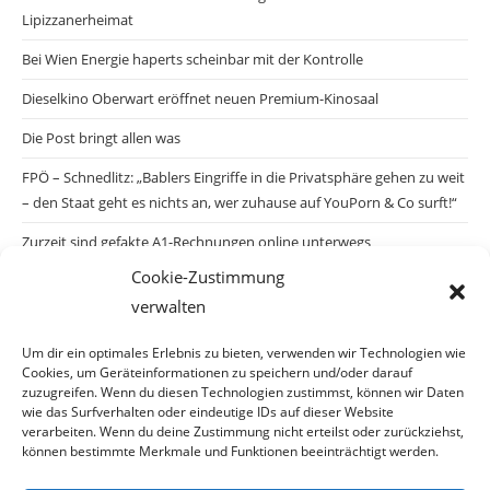
Lipizzanerheimat
Bei Wien Energie haperts scheinbar mit der Kontrolle
Dieselkino Oberwart eröffnet neuen Premium-Kinosaal
Die Post bringt allen was
FPÖ – Schnedlitz: „Bablers Eingriffe in die Privatsphäre gehen zu weit
– den Staat geht es nichts an, wer zuhause auf YouPorn & Co surft!“
Zurzeit sind gefakte A1-Rechnungen online unterwegs
Cookie-Zustimmung
Salzburgs Juden und ihre Sicherheit: „Erst nach einem Anschlag wäre
verwalten
die Gefahr endlich konkret!“
Biologisches Wunder in Ceuta
Um dir ein optimales Erlebnis zu bieten, verwenden wir Technologien wie
Cookies, um Geräteinformationen zu speichern und/oder darauf
Ein vermeintliches Abschiebemärchen
zuzugreifen. Wenn du diesen Technologien zustimmst, können wir Daten
wie das Surfverhalten oder eindeutige IDs auf dieser Website
verarbeiten. Wenn du deine Zustimmung nicht erteilst oder zurückziehst,
können bestimmte Merkmale und Funktionen beeinträchtigt werden.
Archiv