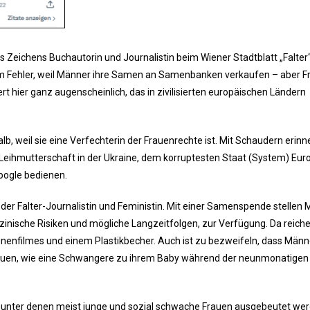
s Zeichens Buchautorin und Journalistin beim Wiener Stadtblatt „Falter“,
em Fehler, weil Männer ihre Samen an Samenbanken verkaufen – aber F
iert hier ganz augenscheinlich, das in zivilisierten europäischen Ländern
b, weil sie eine Verfechterin der Frauenrechte ist. Mit Schaudern erinn
 Leihmutterschaft in der Ukraine, dem korruptesten Staat (System) Eur
Google bedienen.
r Falter-Journalistin und Feministin. Mit einer Samenspende stellen
zinische Risiken und mögliche Langzeitfolgen, zur Verfügung. Da reiche
nenfilmes und einem Plastikbecher. Auch ist zu bezweifeln, dass Männ
bauen, wie eine Schwangere zu ihrem Baby während der neunmonatigen
, unter denen meist junge und sozial schwache Frauen ausgebeutet wer