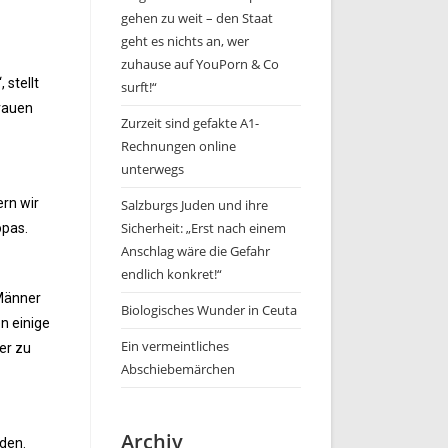
gehen zu weit – den Staat
geht es nichts an, wer
zuhause auf YouPorn & Co
 stellt
surft!“
rauen
Zurzeit sind gefakte A1-
Rechnungen online
unterwegs
ern wir
Salzburgs Juden und ihre
Sicherheit: „Erst nach einem
opas.
Anschlag wäre die Gefahr
endlich konkret!“
 Männer
Biologisches Wunder in Ceuta
n einige
Ein vermeintliches
er zu
Abschiebemärchen
Archiv
den.