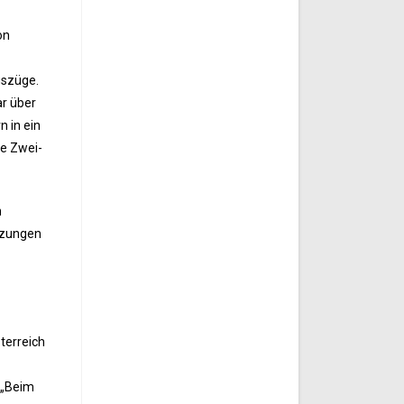
on
uszüge.
ar über
n in ein
ne Zwei-
n
ürzungen
terreich
 „Beim