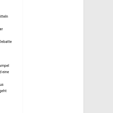
tteln
er
 Debatte
-Ampel
d eine
aus
 geht