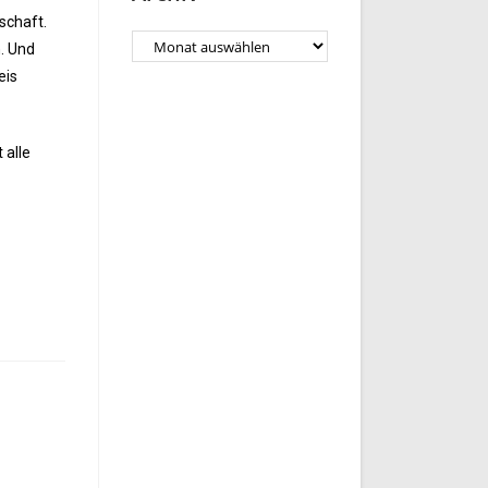
schaft.
. Und
eis
 alle