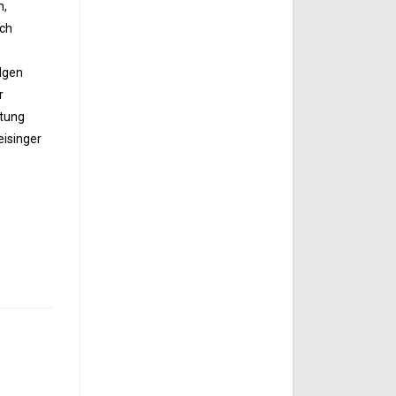
n,
ich
olgen
r
rtung
eisinger