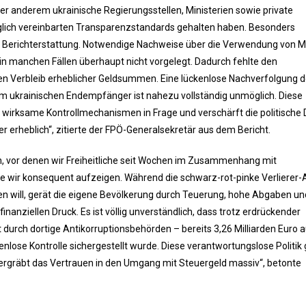
er anderem ukrainische Regierungsstellen, Ministerien sowie private
aglich vereinbarten Transparenzstandards gehalten haben. Besonders
len Berichterstattung. Notwendige Nachweise über die Verwendung von Mi
 in manchen Fällen überhaupt nicht vorgelegt. Dadurch fehlte den
den Verbleib erheblicher Geldsummen. Eine lückenlose Nachverfolgung d
m ukrainischen Endempfänger ist nahezu vollständig unmöglich. Diese
r wirksame Kontrollmechanismen in Frage und verschärft die politische
r erheblich“, zitierte der FPÖ-Generalsekretär aus dem Bericht.
, vor denen wir Freiheitliche seit Wochen im Zusammenhang mit
ie wir konsequent aufzeigen. Während die schwarz-rot-pinke Verlierer
en will, gerät die eigene Bevölkerung durch Teuerung, hohe Abgaben un
inanziellen Druck. Es ist völlig unverständlich, dass trotz erdrückender
t durch dortige Antikorruptionsbehörden – bereits 3,26 Milliarden Euro 
enlose Kontrolle sichergestellt wurde. Diese verantwortungslose Politik
ergräbt das Vertrauen in den Umgang mit Steuergeld massiv“, betonte