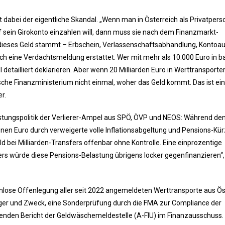
t dabei der eigentliche Skandal. „Wenn man in Österreich als Privatpers
sein Girokonto einzahlen will, dann muss sie nach dem Finanzmarkt-
dieses Geld stammt – Erbschein, Verlassenschaftsabhandlung, Kontoa
ich eine Verdachtsmeldung erstattet. Wer mit mehr als 10.000 Euro in b
etailliert deklarieren. Aber wenn 20 Milliarden Euro in Werttransporter
hische Finanzministerium nicht einmal, woher das Geld kommt. Das ist ei
r.
lastungspolitik der Verlierer-Ampel aus SPÖ, ÖVP und NEOS: Während de
onen Euro durch verweigerte volle Inflationsabgeltung und Pensions-K
d bei Milliarden-Transfers offenbar ohne Kontrolle. Eine einprozentige
rs würde diese Pensions-Belastung übrigens locker gegenfinanzieren“,
kenlose Offenlegung aller seit 2022 angemeldeten Werttransporte aus Ös
nger und Zweck, eine Sonderprüfung durch die FMA zur Compliance der
ssenden Bericht der Geldwäschemeldestelle (A-FIU) im Finanzausschuss.