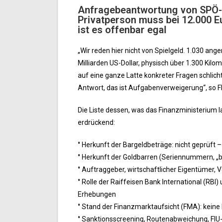
Anfragebeantwortung von SPÖ-M
Privatperson muss bei 12.000 E
ist es offenbar egal
„Wir reden hier nicht von Spielgeld. 1.030 ang
Milliarden US-Dollar, physisch über 1.300 Kilo
auf eine ganze Latte konkreter Fragen schlicht:
Antwort, das ist Aufgabenverweigerung“, so F
Die Liste dessen, was das Finanzministerium 
erdrückend:
° Herkunft der Bargeldbeträge: nicht geprüft –
° Herkunft der Goldbarren (Seriennummern, „ba
° Auftraggeber, wirtschaftlicher Eigentümer,
° Rolle der Raiffeisen Bank International (RBI
Erhebungen
° Stand der Finanzmarktaufsicht (FMA): keine
° Sanktionsscreening, Routenabweichung, FIU