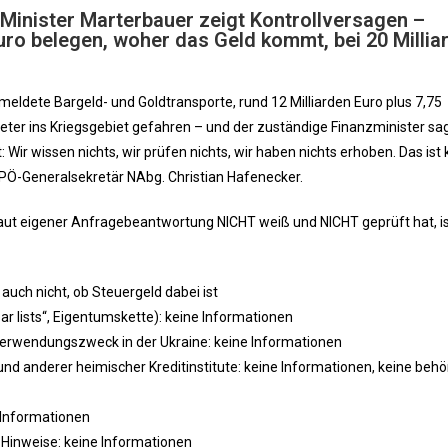
inister Marterbauer zeigt Kontrollversagen –
uro belegen, woher das Geld kommt, bei 20 Millia
emeldete Bargeld- und Goldtransporte, rund 12 Milliarden Euro plus 7,75
meter ins Kriegsgebiet gefahren – und der zuständige Finanzminister sa
 Wir wissen nichts, wir prüfen nichts, wir haben nichts erhoben. Das ist 
PÖ-Generalsekretär NAbg. Christian Hafenecker.
laut eigener Anfragebeantwortung NICHT weiß und NICHT geprüft hat, i
 auch nicht, ob Steuergeld dabei ist
r lists“, Eigentumskette): keine Informationen
 Verwendungszweck in der Ukraine: keine Informationen
) und anderer heimischer Kreditinstitute: keine Informationen, keine behö
 Informationen
-Hinweise: keine Informationen