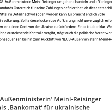
S-Außenministerin Meinl-Reisinger umgehend handeln und offenlege
ndards Österreich für seine Zahlungen definiert hat, ob diese tatsächl
ittel im Detail nachvollzogen werden kann. Es braucht endlich volle
evölkerung. Sollte diese lückenlose Aufklärung nicht unverzüglich erf
en einzelnen Cent von der Ukraine zurückfordern. Eines ist aber klar: We
ne ausreichende Kontrolle vergibt, trägt auch die politische Verantwo
Konsequenzen bis hin zum Rücktritt von NEOS-Außenministerin Meinl-R
 Außenministerin‘ Meinl-Reisinger
ls ‚Bankomat‘ für ukrainische