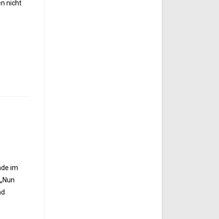
n nicht
nde im
 „Nun
nd