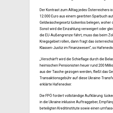
Der Kontrast zum Alltag jedes Österreichers is
12.000 Euro aus einem geerbten Sparbuch auf 
Geldwäschegesetz lückenlos belegen, woher 
Sonst wird die Einzahlung verweigert oder gle
die EU-Außengrenze fährt, muss das beim Zoll d
Kriegsgebiet rollen, dann fragt das österreic
Klassen-Justiz im Finanzwesen“, so Hafenecke
„Verschärft wird die Schieflage durch die Be
heimischen Pensionisten heuer rund 200 Milli
aus der Tasche gezogen werden, fließt das Gel
Transaktionsgebühr auf diese Ukraine-Transfe
erklärte Hafenecker.
Die FPÖ fordert vollständige Aufklärung: lüc
in die Ukraine inklusive Auftraggeber, Empfä
beteiligten Kreditinstitute sowie einen umfa