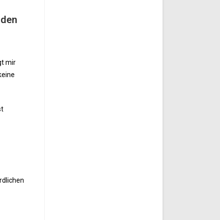
rden
gt mir
keine
st
rdlichen