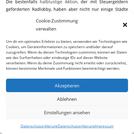
Die bestenfalls
halblustige Aktion
, der mit Steuergeldern
geförderten Radlobby, haben aber nicht nur einige Städte
bereits vorgeäfft, sie geht auch einige
Schwimmnudel
längen
Cookie-Zustimmung
am tatsächlichen Problem vorbei. Denn die von SPÖ und
verwalten
Grünen gehätschelten Rad-Rambos sind es leider nur allzu
oft, die weder zu Fußgängern noch zu Autos oder
Um dir ein optimales Erlebnis zu bieten, verwenden wir Technologien wie
Motorrädern den erforderlichen Sicherheitsabstand
Cookies, um Geräteinformationen zu speichern und/oder darauf
zuzugreifen. Wenn du diesen Technologien zustimmst, können wir Daten
einhalten und so für Unfälle mit Verletzten und
wie das Surfverhalten oder eindeutige IDs auf dieser Website
Sachschäden sorgen. Hier offenbar Opfer-Täter-Umkehr
verarbeiten. Wenn du deine Zustimmung nicht erteilst oder zurückziehst,
können bestimmte Merkmale und Funktionen beeinträchtigt werden.
betreiben zu wollen, hilft niemandem außer der Radlobby
beim nächsten Subventionsansuchen“, meint der
Verkehrssprecher der Wiener FPÖ und Klubobmann im
Akzeptieren
Rathaus Toni Mahdalik.
(Quelle: APA/OTS)
Ablehnen
Einstellungen ansehen
*****
Datenschutzerklärung
Datenschutzerklärung
Impressum
2018-10-22