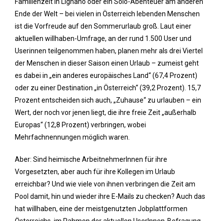
Familienzeit in Lignano oder ein Solo-Abenteuer am anderen
Ende der Welt – bei vielen in Österreich lebenden Menschen
ist die Vorfreude auf den Sommerurlaub groß. Laut einer
aktuellen willhaben-Umfrage, an der rund 1.500 User und
Userinnen teilgenommen haben, planen mehr als drei Viertel
der Menschen in dieser Saison einen Urlaub – zumeist geht
es dabei in „ein anderes europäisches Land“ (67,4 Prozent)
oder zu einer Destination „in Österreich“ (39,2 Prozent). 15,7
Prozent entscheiden sich auch, „Zuhause“ zu urlauben – ein
Wert, der noch vor jenen liegt, die ihre freie Zeit „außerhalb
Europas“ (12,8 Prozent) verbringen, wobei
Mehrfachnennungen möglich waren.
Aber: Sind heimische ArbeitnehmerInnen für ihre
Vorgesetzten, aber auch für ihre Kollegen im Urlaub
erreichbar? Und wie viele von ihnen verbringen die Zeit am
Pool damit, hin und wieder ihre E-Mails zu checken? Auch das
hat willhaben, eine der meistgenutzten Jobplattformen
Österreichs, im Rahmen der aktuellen UserInnen-Befragung