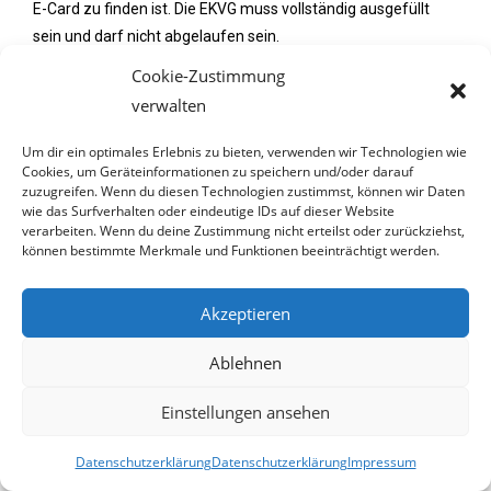
E-Card zu finden ist. Die EKVG muss vollständig ausgefüllt
sein und darf nicht abgelaufen sein.
Cookie-Zustimmung
*****
verwalten
22. Juli 2024
Um dir ein optimales Erlebnis zu bieten, verwenden wir Technologien wie
Cookies, um Geräteinformationen zu speichern und/oder darauf
zuzugreifen. Wenn du diesen Technologien zustimmst, können wir Daten
wie das Surfverhalten oder eindeutige IDs auf dieser Website
verarbeiten. Wenn du deine Zustimmung nicht erteilst oder zurückziehst,
können bestimmte Merkmale und Funktionen beeinträchtigt werden.
Auch Influencer(innen) brauchen
echten Urlaub
Akzeptieren
Ablehnen
Österreich Werbung schickt sie in die
Social-Media-freie Auszeit
Einstellungen ansehen
Datenschutzerklärung
Datenschutzerklärung
Impressum