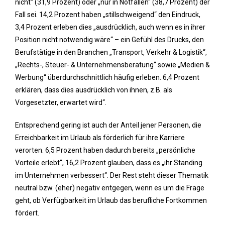
nicht“ (31,9 Prozent) oder „nur in Notfällen“ (38,7 Prozent) der
Fall sei. 14,2 Prozent haben „stillschweigend“ den Eindruck,
3,4 Prozent erleben dies „ausdrücklich, auch wenn es in ihrer
Position nicht notwendig wäre“ – ein Gefühl des Drucks, den
Berufstätige in den Branchen „Transport, Verkehr & Logistik“,
„Rechts-, Steuer- & Unternehmensberatung“ sowie „Medien &
Werbung“ überdurchschnittlich häufig erleben. 6,4 Prozent
erklären, dass dies ausdrücklich von ihnen, z.B. als
Vorgesetzter, erwartet wird“.
Entsprechend gering ist auch der Anteil jener Personen, die
Erreichbarkeit im Urlaub als förderlich für ihre Karriere
verorten. 6,5 Prozent haben dadurch bereits „persönliche
Vorteile erlebt“, 16,2 Prozent glauben, dass es „ihr Standing
im Unternehmen verbessert“. Der Rest steht dieser Thematik
neutral bzw. (eher) negativ entgegen, wenn es um die Frage
geht, ob Verfügbarkeit im Urlaub das berufliche Fortkommen
fördert.