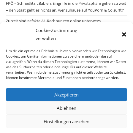
FPÖ – Schnedlitz: „Bablers Eingriffe in die Privatsphäre gehen zu weit
– den Staat geht es nichts an, wer zuhause auf YouPorn & Co surft!“
Zurzeit sind gefakte A1-Rechnungen online unterwegs
Cookie-Zustimmung
Salzburgs Juden und ihre Sicherheit: „Erst nach einem Anschlag wäre
verwalten
die Gefahr endlich konkret!“
Biologisches Wunder in Ceuta
Um dir ein optimales Erlebnis zu bieten, verwenden wir Technologien wie
Cookies, um Geräteinformationen zu speichern und/oder darauf
Ein vermeintliches Abschiebemärchen
zuzugreifen. Wenn du diesen Technologien zustimmst, können wir Daten
wie das Surfverhalten oder eindeutige IDs auf dieser Website
verarbeiten. Wenn du deine Zustimmung nicht erteilst oder zurückziehst,
können bestimmte Merkmale und Funktionen beeinträchtigt werden.
Archiv
Akzeptieren
Ablehnen
Einstellungen ansehen
© Copyright 2026 · Auch Ihre Information ist uns wichtig! Haben Sie eine