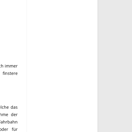
ich immer
 finstere
lche das
ahme der
 Fahrbahn
oder für