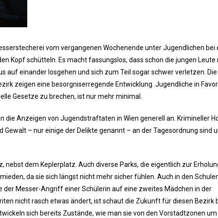
sserstecherei vom vergangenen Wochenende unter Jugendlichen bei 
en Kopf schütteln. Es macht fassungslos, dass schon die jungen Leute 
s auf einander losgehen und sich zum Teil sogar schwer verletzen. Die
zirk zeigen eine besorgniserregende Entwicklung. Jugendliche in Favor
le Gesetze zu brechen, ist nur mehr minimal.
en die Anzeigen von Jugendstraftaten in Wien generell an. Krimineller H
d Gewalt – nur einige der Delikte genannt – an der Tagesordnung sind u
, nebst dem Keplerplatz. Auch diverse Parks, die eigentlich zur Erholun
eden, da sie sich längst nicht mehr sicher fühlen. Auch in den Schule
er Messer-Angriff einer Schülerin auf eine zweites Mädchen in der
ten nicht rasch etwas ändert, ist schaut die Zukunft für diesen Bezirk 
entwickeln sich bereits Zustände, wie man sie von den Vorstadtzonen um