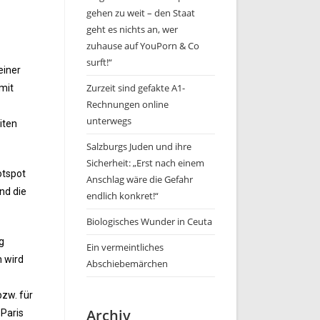
gehen zu weit – den Staat
geht es nichts an, wer
zuhause auf YouPorn & Co
surft!“
einer
Zurzeit sind gefakte A1-
mit
Rechnungen online
unterwegs
iten
Salzburgs Juden und ihre
Sicherheit: „Erst nach einem
otspot
Anschlag wäre die Gefahr
nd die
endlich konkret!“
Biologisches Wunder in Ceuta
g
Ein vermeintliches
n wird
Abschiebemärchen
bzw. für
Archiv
 Paris