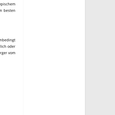
ypischem
m besten
unbedingt
lich oder
erger vom