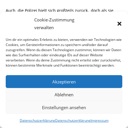
Auch die Polizei hielt sich großteils zurück, doch als sie
selbst angegriffen wurde sowie
Cookie-Zustimmung
verwalten
Gefahr für andere Menschen bestand, griff man
entsprechend durch. Gegen 20:00 Uhr
Um dir ein optimales Erlebnis zu bieten, verwenden wir Technologien wie
Cookies, um Geräteinformationen zu speichern und/oder darauf
zuzugreifen. Wenn du diesen Technologien zustimmst, können wir Daten
war endlich Frieden in der Donaustadt weil alle türkischen
wie das Surfverhalten oder eindeutige IDs auf dieser Website
Aktivisten beider Lager groß-
verarbeiten. Wenn du deine Zustimmung nicht erteilst oder zurückziehst,
können bestimmte Merkmale und Funktionen beeinträchtigt werden.
teils weg waren. So rückte die Polizei auch ab und
übernahm den wieder den normalen
Akzeptieren
Streifendienst.
Ablehnen
Erich Weber
Einstellungen ansehen
2014-06-20
Datenschutzerklärung
Datenschutzerklärung
Impressum