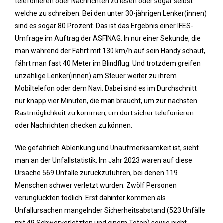
telefonieren oder Nachrichten zu lesen oder sogar selbst
welche zu schreiben. Bei den unter 30-jährigen Lenker(innen)
sind es sogar 80 Prozent. Das ist das Ergebnis einer IFES-
Umfrage im Auftrag der ASFINAG. In nur einer Sekunde, die
man während der Fahrt mit 130 km/h auf sein Handy schaut,
fährt man fast 40 Meter im Blindflug. Und trotzdem greifen
unzählige Lenker(innen) am Steuer weiter zu ihrem
Mobiltelefon oder dem Navi. Dabei sind es im Durchschnitt
nur knapp vier Minuten, die man braucht, um zur nächsten
Rastmöglichkeit zu kommen, um dort sicher telefonieren
oder Nachrichten checken zu können.
Wie gefährlich Ablenkung und Unaufmerksamkeit ist, sieht
man an der Unfallstatistik: Im Jahr 2023 waren auf diese
Ursache 569 Unfälle zurückzuführen, bei denen 119
Menschen schwer verletzt wurden. Zwölf Personen
verunglückten tödlich. Erst dahinter kommen als
Unfallursachen mangelnder Sicherheitsabstand (523 Unfälle
mit 49 Schwerverletzten und einem Toten) sowie nicht