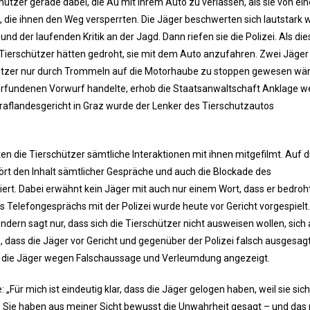
ützer gerade dabei, die Au mit ihrem Auto zu verlassen, als sie von ein
 die ihnen den Weg versperrten. Die Jäger beschwerten sich lautstark
nd der laufenden Kritik an der Jagd. Dann riefen sie die Polizei. Als die
e Tierschützer hätten gedroht, sie mit dem Auto anzufahren. Zwei Jäger
chützer nur durch Trommeln auf die Motorhaube zu stoppen gewesen wär
 erfundenen Vorwurf handelte, erhob die Staatsanwaltschaft Anklage 
aflandesgericht in Graz wurde der Lenker des Tierschutzautos
en die Tierschützer sämtliche Interaktionen mit ihnen mitgefilmt. Auf 
rt den Inhalt sämtlicher Gespräche und auch die Blockade des
ert. Dabei erwähnt kein Jäger mit auch nur einem Wort, dass er bedroh
Telefongesprächs mit der Polizei wurde heute vor Gericht vorgespielt.
dern sagt nur, dass sich die Tierschützer nicht ausweisen wollen, sich
 dass die Jäger vor Gericht und gegenüber der Polizei falsch ausgesag
en die Jäger wegen Falschaussage und Verleumdung angezeigt.
„Für mich ist eindeutig klar, dass die Jäger gelogen haben, weil sie sic
n. Sie haben aus meiner Sicht bewusst die Unwahrheit gesagt – und das