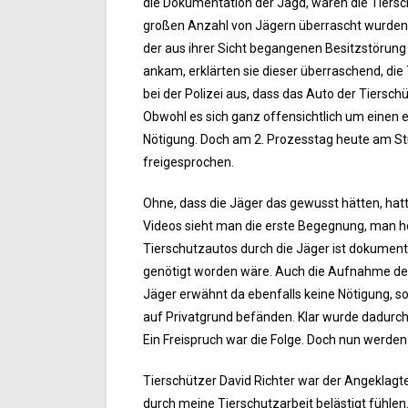
die Dokumentation der Jagd, waren die Tiersch
großen Anzahl von Jägern überrascht wurden,
der aus ihrer Sicht begangenen Besitzstörung u
ankam, erklärten sie dieser überraschend, di
bei der Polizei aus, dass das Auto der Tiers
Obwohl es sich ganz offensichtlich um einen
Nötigung. Doch am 2. Prozesstag heute am Str
freigesprochen.
Ohne, dass die Jäger das gewusst hätten, hatt
Videos sieht man die erste Begegnung, man hö
Tierschutzautos durch die Jäger ist dokumenti
genötigt worden wäre. Auch die Aufnahme des 
Jäger erwähnt da ebenfalls keine Nötigung, son
auf Privatgrund befänden. Klar wurde dadurch,
Ein Freispruch war die Folge. Doch nun werd
Tierschützer David Richter war der Angeklagte: 
durch meine Tierschutzarbeit belästigt fühle