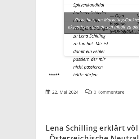
Spitzenkandidat
Andreas Schieder
— Olga
Klicke hier, um Marketing-Cookie
etwas mit den
Voglauer
2
akzeptieren und diesen Inhalt zu akt
Veröffentlichungen
(@OVoglauer)
zu Lena Schilling
zu tun hat. Mir ist
damit ein Fehler
passiert, der mir
nicht passieren
hätte dürfen.
*****
22. Mai 2024
0 Kommentare
Lena Schilling erklärt vö
„Österreichische Neutral