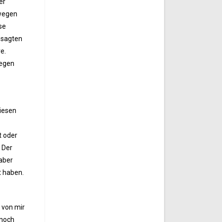
er
 wegen
se
 sagten
e.
wegen
diesen
t oder
 Der
 aber
t haben.
h von mir
 noch