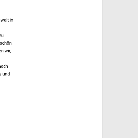
walt in
zu
 schön,
n wir,
 noch
s und