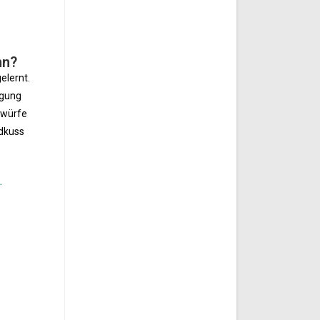
nn?
elernt.
igung
rwürfe
ndkuss
.