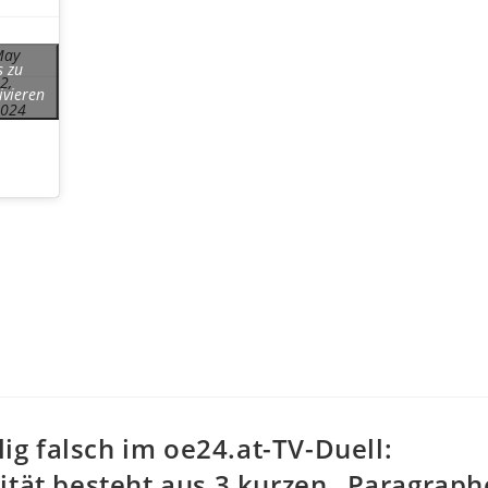
May
s zu
2,
ivieren
2024
llig falsch im oe24.at-TV-Duell:
ität besteht aus 3 kurzen „Paragraph