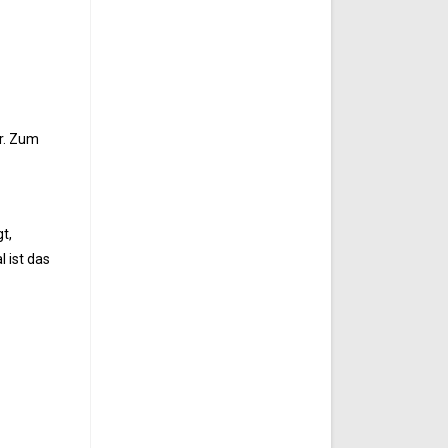
er. Zum
t,
 ist das