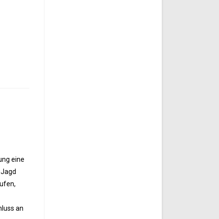
ung eine
r Jagd
ufen,
hluss an