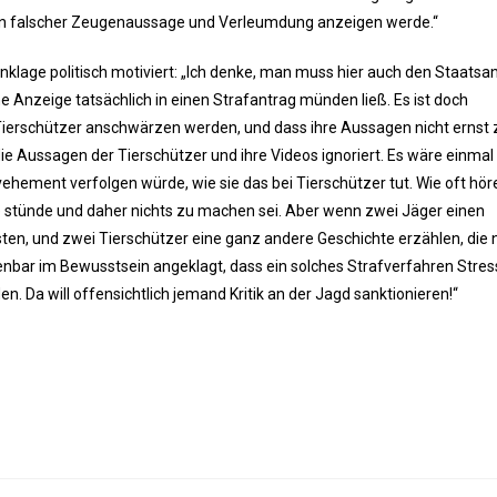
gen falscher Zeugenaussage und Verleumdung anzeigen werde.“
klage politisch motiviert: „Ich denke, man muss hier auch den Staatsan
he Anzeige tatsächlich in einen Strafantrag münden ließ. Es ist doch
e Tierschützer anschwärzen werden, und dass ihre Aussagen nicht ernst 
e Aussagen der Tierschützer und ihre Videos ignoriert. Es wäre einmal
ehement verfolgen würde, wie sie das bei Tierschützer tut. Wie oft höre
 stünde und daher nichts zu machen sei. Aber wenn zwei Jäger einen
sten, und zwei Tierschützer eine ganz andere Geschichte erzählen, die
fenbar im Bewusstsein angeklagt, dass ein solches Strafverfahren Stres
n. Da will offensichtlich jemand Kritik an der Jagd sanktionieren!“