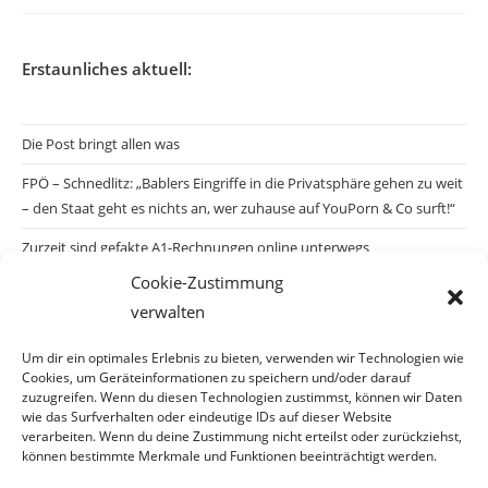
Erstaunliches aktuell:
Die Post bringt allen was
FPÖ – Schnedlitz: „Bablers Eingriffe in die Privatsphäre gehen zu weit
– den Staat geht es nichts an, wer zuhause auf YouPorn & Co surft!“
Zurzeit sind gefakte A1-Rechnungen online unterwegs
Cookie-Zustimmung
Salzburgs Juden und ihre Sicherheit: „Erst nach einem Anschlag wäre
verwalten
die Gefahr endlich konkret!“
Biologisches Wunder in Ceuta
Um dir ein optimales Erlebnis zu bieten, verwenden wir Technologien wie
Cookies, um Geräteinformationen zu speichern und/oder darauf
Ein vermeintliches Abschiebemärchen
zuzugreifen. Wenn du diesen Technologien zustimmst, können wir Daten
wie das Surfverhalten oder eindeutige IDs auf dieser Website
verarbeiten. Wenn du deine Zustimmung nicht erteilst oder zurückziehst,
können bestimmte Merkmale und Funktionen beeinträchtigt werden.
Archiv