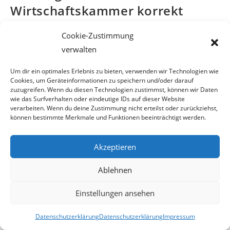
Wirtschaftskammer korrekt
Cookie-Zustimmung
Bundessprecher der Grünen
verwalten
Wirtschaft bezichtigt
Um dir ein optimales Erlebnis zu bieten, verwenden wir Technologien wie
die Wiener Wirtschaftskammer der
Cookies, um Geräteinformationen zu speichern und/oder darauf
zuzugreifen. Wenn du diesen Technologien zustimmst, können wir Daten
Unwahrheit
wie das Surfverhalten oder eindeutige IDs auf dieser Website
verarbeiten. Wenn du deine Zustimmung nicht erteilst oder zurückziehst,
können bestimmte Merkmale und Funktionen beeinträchtigt werden.
Zu den Vorwürfen,
die Ergebnisse der Wirtschaftskammer
Wahlen in Wien seien nicht
Akzeptieren
korrekt
, äußerte sich heute die Wirtschaftskammer Wien in
einer Presseaussendung
Ablehnen
unter anderem wie folgt.
Einstellungen ansehen
Bei den Wirtschaftskammer Wahlen in Wien traten
2015 in 100 Fachgruppen ver-
Datenschutzerklärung
Datenschutzerklärung
Impressum
schieden bezeichnete Listen unter „Liste 1“ Österreichischer