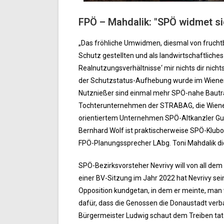
FPÖ – Mahdalik: "SPÖ widmet sic
„Das fröhliche Umwidmen, diesmal von fruchtb
Schutz gestellten und als landwirtschaftliche
Realnutzungsverhältnisse‘ mir nichts dir nich
der Schutzstatus-Aufhebung wurde im Wien
Nutznießer sind einmal mehr SPÖ-nahe Bautr
Tochterunternehmen der STRABAG, die Wiener 
orientiertem Unternehmen SPÖ-Altkanzler Gu
Bernhard Wolf ist praktischerweise SPÖ-Klub
FPÖ-Planungssprecher LAbg. Toni Mahdalik d
SPÖ-Bezirksvorsteher Nevrivy will von all dem
einer BV-Sitzung im Jahr 2022 hat Nevrivy se
Opposition kundgetan, in dem er meinte, man 
dafür, dass die Genossen die Donaustadt verba
Bürgermeister Ludwig schaut dem Treiben tate