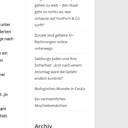
gehen zu weit – den Staat
geht es nichts an, wer
zuhause auf YouPorn & Co
 unter
surft!“
derten
Zurzeit sind gefakte A1-
age nach
Rechnungen online
unterwegs
 ein
Salzburgs Juden und ihre
nn
Sicherheit: „Erst nach einem
Anschlag wäre die Gefahr
ner
endlich konkret!“
Biologisches Wunder in Ceuta
: „In
Ein vermeintliches
Abschiebemärchen
rant
feln.
Archiv