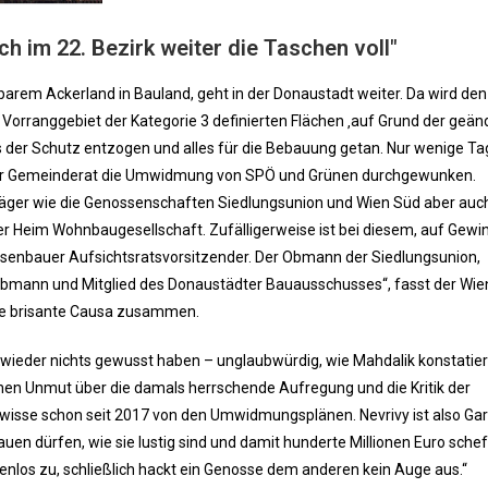
h im 22. Bezirk weiter die Taschen voll"
arem Ackerland in Bauland, geht in der Donaustadt weiter. Da wird den
s Vorranggebiet der Kategorie 3 definierten Flächen ‚auf Grund der geän
ts der Schutz entzogen und alles für die Bebauung getan. Nur wenige T
er Gemeinderat die Umwidmung von SPÖ und Grünen durchgewunken.
äger wie die Genossenschaften Siedlungsunion und Wien Süd aber auch
Heim Wohnbaugesellschaft. Zufälligerweise ist bei diesem, auf Gewi
senbauer Aufsichtsratsvorsitzender. Der Obmann der Siedlungsunion,
obmann und Mitglied des Donaustädter Bauausschusses“, fasst der Wie
ie brisante Causa zusammen.
 wieder nichts gewusst haben – unglaubwürdig, wie Mahdalik konstatiert
inen Unmut über die damals herrschende Aufregung und die Kritik der
wisse schon seit 2017 von den Umwidmungsplänen. Nevrivy ist also Ga
uen dürfen, wie sie lustig sind und damit hunderte Millionen Euro schef
nlos zu, schließlich hackt ein Genosse dem anderen kein Auge aus.“