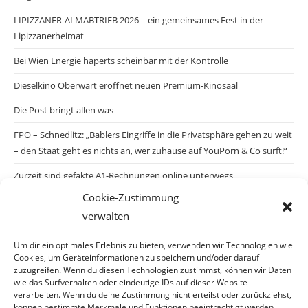
LIPIZZANER-ALMABTRIEB 2026 – ein gemeinsames Fest in der
Lipizzanerheimat
Bei Wien Energie haperts scheinbar mit der Kontrolle
Dieselkino Oberwart eröffnet neuen Premium-Kinosaal
Die Post bringt allen was
FPÖ – Schnedlitz: „Bablers Eingriffe in die Privatsphäre gehen zu weit
– den Staat geht es nichts an, wer zuhause auf YouPorn & Co surft!“
Zurzeit sind gefakte A1-Rechnungen online unterwegs
Cookie-Zustimmung
Salzburgs Juden und ihre Sicherheit: „Erst nach einem Anschlag wäre
verwalten
die Gefahr endlich konkret!“
Biologisches Wunder in Ceuta
Um dir ein optimales Erlebnis zu bieten, verwenden wir Technologien wie
Cookies, um Geräteinformationen zu speichern und/oder darauf
Ein vermeintliches Abschiebemärchen
zuzugreifen. Wenn du diesen Technologien zustimmst, können wir Daten
wie das Surfverhalten oder eindeutige IDs auf dieser Website
verarbeiten. Wenn du deine Zustimmung nicht erteilst oder zurückziehst,
können bestimmte Merkmale und Funktionen beeinträchtigt werden.