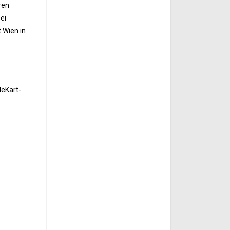
ren
ei
 Wien in
leKart-