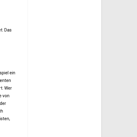
et. Das
piel ein
menten
rt. Wer
e von
 der
ch
isten,