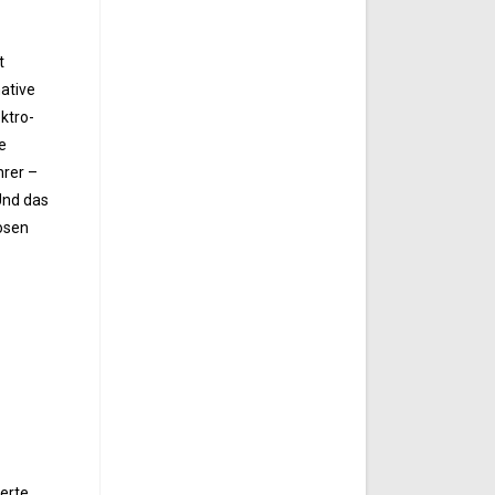
t
mative
ktro-
e
hrer –
Und das
losen
erte