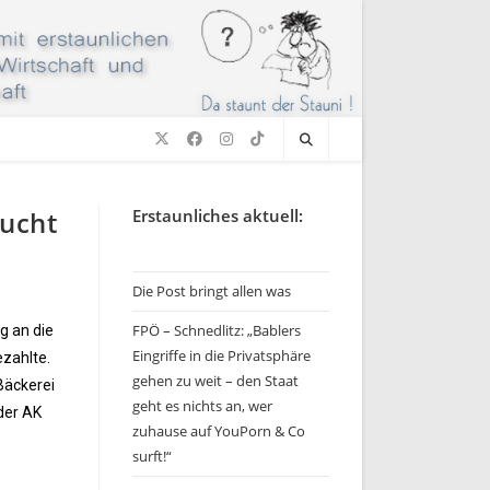
bucht
Erstaunliches aktuell:
Die Post bringt allen was
FPÖ – Schnedlitz: „Bablers
g an die
Eingriffe in die Privatsphäre
ezahlte.
gehen zu weit – den Staat
Bäckerei
geht es nichts an, wer
der AK
zuhause auf YouPorn & Co
surft!“