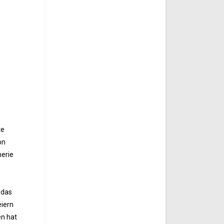
te
on
nerie
 das
eiern
en hat