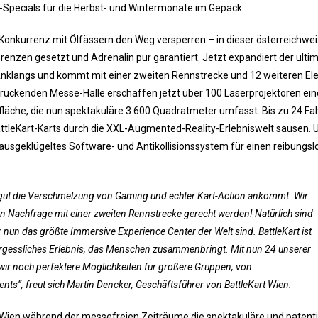
Specials für die Herbst- und Wintermonate im Gepäck.
onkurrenz mit Ölfässern den Weg versperren – in dieser österreichwei
renzen gesetzt und Adrenalin pur garantiert. Jetzt expandiert der ulti
Anklangs und kommt mit einer zweiten Rennstrecke und 12 weiteren Ele
druckenden Messe-Halle erschaffen jetzt über 100 Laserprojektoren ein
fläche, die nun spektakuläre 3.600 Quadratmeter umfasst. Bis zu 24 Fa
attleKart-Karts durch die XXL-Augmented-Reality-Erlebniswelt sausen. 
 ausgeklügeltes Software- und Antikollisionssystem für einen reibungs
m gut die Verschmelzung von Gaming und echter Kart-Action ankommt. Wir
ßen Nachfrage mit einer zweiten Rennstrecke gerecht werden! Natürlich sind
r nun das größte Immersive Experience Center der Welt sind. BattleKart ist
nvergessliches Erlebnis, das Menschen zusammenbringt. Mit nun 24 unserer
 wir noch perfektere Möglichkeiten für größere Gruppen, von
nts“, freut sich Martin Dencker, Geschäftsführer von BattleKart Wien.
e Wien während der messefreien Zeiträume die spektakuläre und patenti