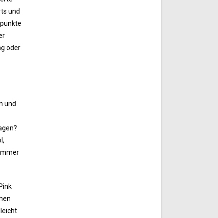
rts und
lpunkte
er
ng oder
n und
jagen?
l,
 immer
Pink
chen
leicht