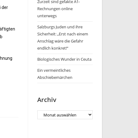
Zurzeit sind gefakte A1-
i der
Rechnungen online
unterwegs
Salzburgs Juden und ihre
äftigten
Sicherheit: „Erst nach einem
ub
Anschlag wäre die Gefahr
endlich konkret!“
echnung
Biologisches Wunder in Ceuta
Ein vermeintliches
Abschiebemärchen
Archiv