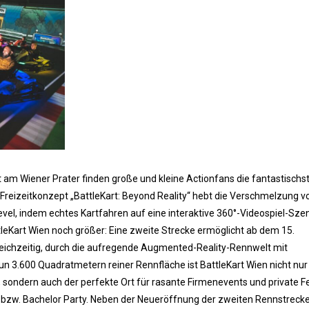
kt am Wiener Prater finden große und kleine Actionfans die fantastischs
 Freizeitkonzept „BattleKart: Beyond Reality“ hebt die Verschmelzung v
 Level, indem echtes Kartfahren auf eine interaktive 360°-Videospiel-Sze
tleKart Wien noch größer: Eine zweite Strecke ermöglicht ab dem 15.
ichzeitig, durch die aufregende Augmented-Reality-Rennwelt mit
 nun 3.600 Quadratmetern reiner Rennfläche ist BattleKart Wien nicht nur
 sondern auch der perfekte Ort für rasante Firmenevents und private F
bzw. Bachelor Party. Neben der Neueröffnung der zweiten Rennstreck