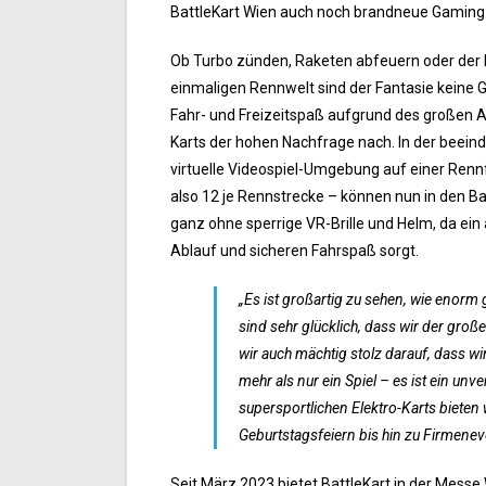
BattleKart Wien auch noch brandneue Gaming-
Ob Turbo zünden, Raketen abfeuern oder der K
einmaligen Rennwelt sind der Fantasie keine G
Fahr- und Freizeitspaß aufgrund des großen 
Karts der hohen Nachfrage nach. In der beein
virtuelle Videospiel-Umgebung auf einer Renn
also 12 je Rennstrecke – können nun in den B
ganz ohne sperrige VR-Brille und Helm, da ein
Ablauf und sicheren Fahrspaß sorgt.
„Es ist großartig zu sehen, wie enor
sind sehr glücklich, dass wir der gro
wir auch mächtig stolz darauf, dass wi
mehr als nur ein Spiel – es ist ein u
supersportlichen Elektro-Karts bieten
Geburtstagsfeiern bis hin zu Firmeneve
Seit März 2023 bietet BattleKart in der Mess