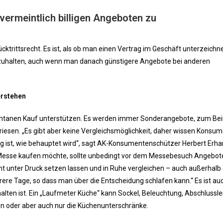
ermeintlich billigen Angeboten zu
cktrittsrecht. Es ist, als ob man einen Vertrag im Geschäft unterzeichn
inzuhalten, auch wenn man danach günstigere Angebote bei anderen
erstehen
pontanen Kauf unterstützen. Es werden immer Sonderangebote, zum Beis
iesen. „Es gibt aber keine Vergleichsmöglichkeit, daher wissen Konsu
tig ist, wie behauptet wird“, sagt AK-Konsumentenschützer Herbert Erha
 Messe kaufen möchte, sollte unbedingt vor dem Messebesuch Angebot
cht unter Druck setzen lassen und in Ruhe vergleichen – auch außerhalb
ere Tage, so dass man über die Entscheidung schlafen kann.“ Es ist au
lten ist. Ein „Laufmeter Küche“ kann Sockel, Beleuchtung, Abschlussle
en oder aber auch nur die Küchenunterschränke.