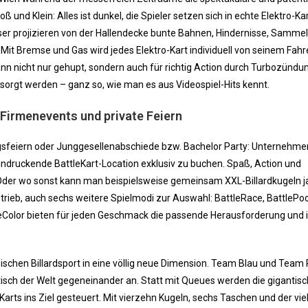
und Klein: Alles ist dunkel, die Spieler setzen sich in echte Elektro-Ka
r projizieren von der Hallendecke bunte Bahnen, Hindernisse, Samme
. Mit Bremse und Gas wird jedes Elektro-Kart individuell von seinem Fahr
ann nicht nur gehupt, sondern auch für richtig Action durch Turbozündu
orgt werden – ganz so, wie man es aus Videospiel-Hits kennt.
 Firmenevents und private Feiern
gsfeiern oder Junggesellenabschiede bzw. Bachelor Party: Unternehme
indruckende BattleKart-Location exklusiv zu buchen. Spaß, Action und
. Oder wo sonst kann man beispielsweise gemeinsam XXL-Billardkugeln 
rieb, auch sechs weitere Spielmodi zur Auswahl: BattleRace, BattlePoo
tleColor bieten für jeden Geschmack die passende Herausforderung und
ischen Billardsport in eine völlig neue Dimension. Team Blau und Team 
tisch der Welt gegeneinander an. Statt mit Queues werden die gigantis
-Karts ins Ziel gesteuert. Mit vierzehn Kugeln, sechs Taschen und der viel