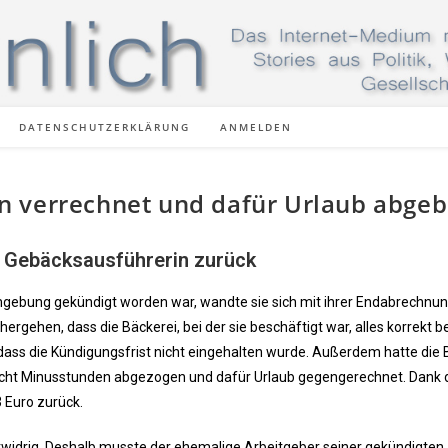
DATENSCHUTZERKLÄRUNG
ANMELDEN
n verrechnet und dafür Urlaub abge
nd Gebäcksausführerin zurück
ebung gekündigt worden war, wandte sie sich mit ihrer Endabrechnun
ergehen, dass die Bäckerei, bei der sie beschäftigt war, alles korrekt b
 dass die Kündigungsfrist nicht eingehalten wurde. Außerdem hatte die 
echt Minusstunden abgezogen und dafür Urlaub gegengerechnet. Dank 
3 Euro zurück.
stwidrig. Deshalb musste der ehemalige Arbeitgeber seiner gekündigten