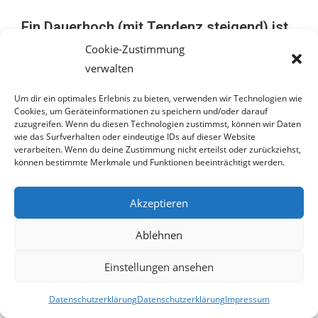
Ein Dauerhoch (mit Tendenz steigend) ist
zu befürchten
Cookie-Zustimmung
verwalten
Um dir ein optimales Erlebnis zu bieten, verwenden wir Technologien wie
Cookies, um Geräteinformationen zu speichern und/oder darauf
zuzugreifen. Wenn du diesen Technologien zustimmst, können wir Daten
wie das Surfverhalten oder eindeutige IDs auf dieser Website
verarbeiten. Wenn du deine Zustimmung nicht erteilst oder zurückziehst,
können bestimmte Merkmale und Funktionen beeinträchtigt werden.
Still und leise ist der Spritpreis in den letzten Tagen auf über
Akzeptieren
zwei Euro für einen Liter Diesel angestiegen. Der Preis für
Ablehnen
Superbenzin liegt auch nur knapp darunter. Wie bereits bei
der letzten Spritpreis-Explosion, hat die Bundesregierung –
Einstellungen ansehen
im Volksmund auch Verlierer-Ampel genannt – auch hier
wieder tatenlos zugesehen. Gut, wie hätten die Herrschaften
Datenschutzerklärung
Datenschutzerklärung
Impressum
die Pritpreis-Erhöhung auch bemerken sollen, werden doch