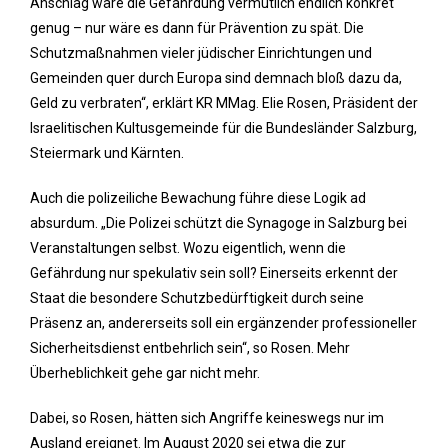
Anschlag wäre die Gefährdung vermutlich endlich konkret
genug – nur wäre es dann für Prävention zu spät. Die
Schutzmaßnahmen vieler jüdischer Einrichtungen und
Gemeinden quer durch Europa sind demnach bloß dazu da,
Geld zu verbraten“, erklärt KR MMag. Elie Rosen, Präsident der
Israelitischen Kultusgemeinde für die Bundesländer Salzburg,
Steiermark und Kärnten.
Auch die polizeiliche Bewachung führe diese Logik ad
absurdum. „Die Polizei schützt die Synagoge in Salzburg bei
Veranstaltungen selbst. Wozu eigentlich, wenn die
Gefährdung nur spekulativ sein soll? Einerseits erkennt der
Staat die besondere Schutzbedürftigkeit durch seine
Präsenz an, andererseits soll ein ergänzender professioneller
Sicherheitsdienst entbehrlich sein“, so Rosen. Mehr
Überheblichkeit gehe gar nicht mehr.
Dabei, so Rosen, hätten sich Angriffe keineswegs nur im
Ausland ereignet. Im August 2020 sei etwa die zur