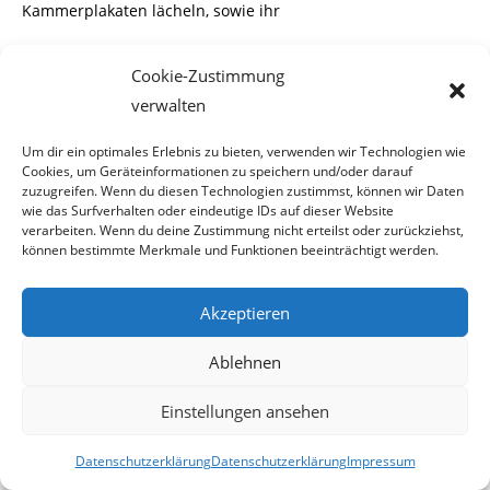
Kammerplakaten lächeln, sowie ihr
Kollege
Christoph Leitl
. Nicht erstaunlich ist, dass die
Cookie-Zustimmung
Wirtschaftskammer Wien einen
verwalten
Untersuchungsausschuss in dieser Causa ablehnt und
die Angelegenheit nach einem
Um dir ein optimales Erlebnis zu bieten, verwenden wir Technologien wie
Cookies, um Geräteinformationen zu speichern und/oder darauf
Vier-Augen-Prinzip besprechen will. Wäre ja auch peinlich,
zuzugreifen. Wenn du diesen Technologien zustimmst, können wir Daten
wie das Surfverhalten oder eindeutige IDs auf dieser Website
wenn auffliegen würde wohin
verarbeiten. Wenn du deine Zustimmung nicht erteilst oder zurückziehst,
können bestimmte Merkmale und Funktionen beeinträchtigt werden.
die Millionen Zwangsmitglieder-Beiträge tatsächlich
geflossen sind.
Akzeptieren
Konnten die Roten nicht
Ablehnen
mitnaschen?
Einstellungen ansehen
Einen solchen Untersuchungsausschuss fodert der
Datenschutzerklärung
Datenschutzerklärung
Impressum
Präsident des SWV Wien LAbg. Fritz