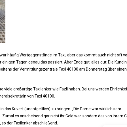
 zwar häufig Wertgegenstände im Taxi, aber das kommt auch nicht oft vor
vor einigen Tagen genau das passiert. Aber Ende gut, alles gut: Die Kundi
seitens der Vermittlungszentrale Taxi 40100 am Donnerstag über einen
e so viele großartige Taxilenker wie Fazli haben. Bei uns werden Ehrlichke
neralsekretärin von Taxi 40100.
din das Kuvert (unentgeltlich) zu bringen. „Die Dame war wirklich sehr
be. Zumal es anscheinend gar nicht ihr Geld war, sondern das von ihrem 
 so der Taxilenker abschließend.