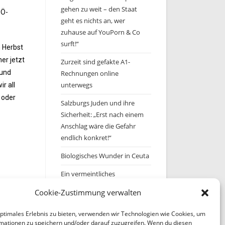
gehen zu weit – den Staat
PÖ-
geht es nichts an, wer
zuhause auf YouPorn & Co
surft!“
m Herbst
er jetzt
Zurzeit sind gefakte A1-
 und
Rechnungen online
unterwegs
r all
 oder
Salzburgs Juden und ihre
Sicherheit: „Erst nach einem
Anschlag wäre die Gefahr
endlich konkret!“
Biologisches Wunder in Ceuta
Ein vermeintliches
Abschiebemärchen
Cookie-Zustimmung verwalten
optimales Erlebnis zu bieten, verwenden wir Technologien wie Cookies, um
Archiv
mationen zu speichern und/oder darauf zuzugreifen. Wenn du diesen