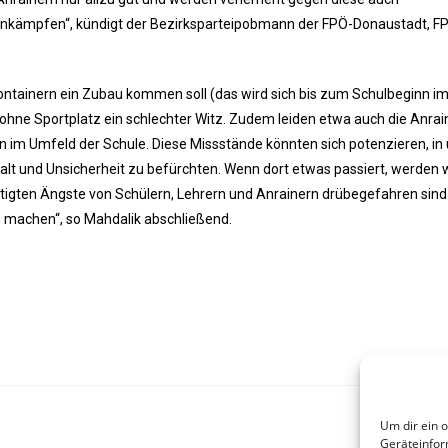
e ankämpfen“, kündigt der Bezirksparteipobmann der FPÖ-Donaustadt, F
 Containern ein Zubau kommen soll (das wird sich bis zum Schulbeginn i
e ohne Sportplatz ein schlechter Witz. Zudem leiden etwa auch die Anrain
im Umfeld der Schule. Diese Missstände könnten sich potenzieren, in
t und Unsicherheit zu befürchten. Wenn dort etwas passiert, werden wi
htigten Ängste von Schülern, Lehrern und Anrainern drübegefahren sind
h machen“, so Mahdalik abschließend.
Um dir ein 
Geräteinfor