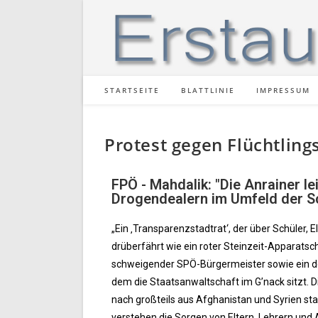
STARTSEITE
BLATTLINIE
IMPRESSUM
Protest gegen Flüchtling
FPÖ - Mahdalik: "Die Anrainer l
Drogendealern im Umfeld der S
„Ein ‚Transparenzstadtrat‘, der über Schüler, E
drüberfährt wie ein roter Steinzeit-Apparatsc
schweigender SPÖ-Bürgermeister sowie ein de
dem die Staatsanwaltschaft im G’nack sitzt. 
nach großteils aus Afghanistan und Syrien st
verstehen die Sorgen von Eltern, Lehrern und