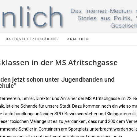
DATENSCHUTZERKLÄRUNG
ANMELDEN
sklassen in der MS Afritschgasse
eiden jetzt schon unter Jugendbanden und
chule"
lternverein, Lehrer, Direktor und Anrainer der MS Afritschgasse im 22. B
hik, ist eine Schande für unsere Stadt. Dazu kommen noch ein wie so me
 facto handlungsunfähiger SPÖ-Bezirksvorsteher und Kleingartenmilli
Dieser toxischen Melange ist es zu ‚verdanken‘, dass rund 200 dem Ver
ammende Schüler in Containern am Sportplatz unterbracht werden solle
 Anrainern nur allzu gut und werden vehement gegen diese auch