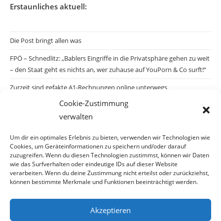
Erstaunliches aktuell:
Die Post bringt allen was
FPÖ – Schnedlitz: „Bablers Eingriffe in die Privatsphäre gehen zu weit
– den Staat geht es nichts an, wer zuhause auf YouPorn & Co surft!“
Zurzeit sind gefakte A1-Rechnungen online unterwegs
Cookie-Zustimmung
Salzburgs Juden und ihre Sicherheit: „Erst nach einem Anschlag wäre
verwalten
die Gefahr endlich konkret!“
Biologisches Wunder in Ceuta
Um dir ein optimales Erlebnis zu bieten, verwenden wir Technologien wie
Cookies, um Geräteinformationen zu speichern und/oder darauf
Ein vermeintliches Abschiebemärchen
zuzugreifen. Wenn du diesen Technologien zustimmst, können wir Daten
wie das Surfverhalten oder eindeutige IDs auf dieser Website
verarbeiten. Wenn du deine Zustimmung nicht erteilst oder zurückziehst,
können bestimmte Merkmale und Funktionen beeinträchtigt werden.
Archiv
Akzeptieren
Archiv