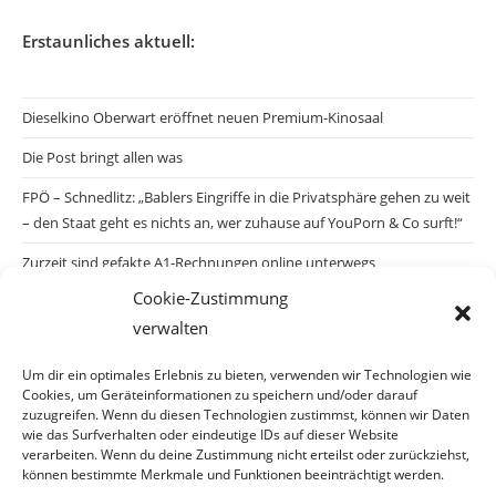
Erstaunliches aktuell:
Dieselkino Oberwart eröffnet neuen Premium-Kinosaal
Die Post bringt allen was
FPÖ – Schnedlitz: „Bablers Eingriffe in die Privatsphäre gehen zu weit
– den Staat geht es nichts an, wer zuhause auf YouPorn & Co surft!“
Zurzeit sind gefakte A1-Rechnungen online unterwegs
Cookie-Zustimmung
Salzburgs Juden und ihre Sicherheit: „Erst nach einem Anschlag wäre
verwalten
die Gefahr endlich konkret!“
Biologisches Wunder in Ceuta
Um dir ein optimales Erlebnis zu bieten, verwenden wir Technologien wie
Cookies, um Geräteinformationen zu speichern und/oder darauf
Ein vermeintliches Abschiebemärchen
zuzugreifen. Wenn du diesen Technologien zustimmst, können wir Daten
wie das Surfverhalten oder eindeutige IDs auf dieser Website
verarbeiten. Wenn du deine Zustimmung nicht erteilst oder zurückziehst,
können bestimmte Merkmale und Funktionen beeinträchtigt werden.
Archiv