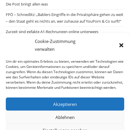
Die Post bringt allen was
FPÖ – Schnedlitz: „Bablers Eingriffe in die Privatsphäre gehen zu weit
– den Staat geht es nichts an, wer zuhause auf YouPorn & Co surft!“
Zurzeit sind gefakte A1-Rechnungen online unterwegs
Cookie-Zustimmung
Salzburgs Juden und ihre Sicherheit: „Erst nach einem Anschlag wäre
verwalten
die Gefahr endlich konkret!“
Biologisches Wunder in Ceuta
Um dir ein optimales Erlebnis zu bieten, verwenden wir Technologien wie
Cookies, um Geräteinformationen zu speichern und/oder darauf
Ein vermeintliches Abschiebemärchen
zuzugreifen. Wenn du diesen Technologien zustimmst, können wir Daten
wie das Surfverhalten oder eindeutige IDs auf dieser Website
verarbeiten. Wenn du deine Zustimmung nicht erteilst oder zurückziehst,
können bestimmte Merkmale und Funktionen beeinträchtigt werden.
Archiv
Akzeptieren
Ablehnen