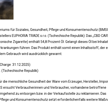
eriums für Soziales, Gesundheit, Pflege und Konsumentenschutz (BMS
tellers EUPHORIA TRADE s.r.o. (Tschechische Republik): Das „CBD CA
ronische Zigarette) enthält 54,8 Prozent Öl. Gelangt dieses Öl bei Inhalat
ankungen führen. Das Produkt enthält somit einen Inhaltsstoff, der ei
 dem Gebrauch wird ausdrücklich gewarnt.
rge: 31.12.2025)
schechische Republik)
ür die menschliche Gesundheit der Ware vom Erzeuger, Hersteller, Impo
GES ersucht Verbraucherinnen und Verbraucher, vorhandene betroffene
mgehend zu entsorgen bzw. in der Verkaufsstelle zu reklamieren. Das
 Pflege und Konsumentenschutz setzt erforderlichenfalls weitere Maß