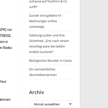
zuhause auf YouPorn & Co
surft!“
Zurzeit sind gefakte A1-
Rechnungen online
unterwegs
GPK) vor
Salzburgs Juden und ihre
RTRIDGE,
Sicherheit: „Erst nach einem
ion in
Anschlag wäre die Gefahr
n Risiko
endlich konkret!“
Biologisches Wunder in Ceuta
Ein vermeintliches
Abschiebemärchen
rteur
Archiv
nahmen.