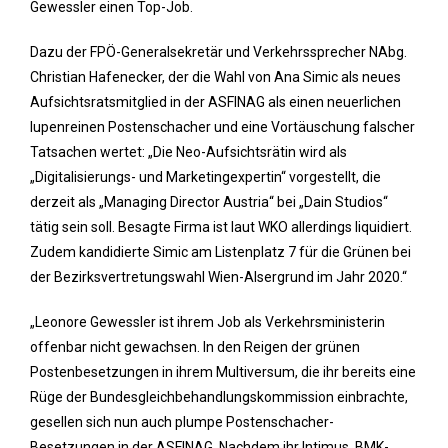
Gewessler einen Top-Job.
Dazu der FPÖ-Generalsekretär und Verkehrssprecher NAbg.
Christian Hafenecker, der die Wahl von Ana Simic als neues
Aufsichtsratsmitglied in der ASFINAG als einen neuerlichen
lupenreinen Postenschacher und eine Vortäuschung falscher
Tatsachen wertet: „Die Neo-Aufsichtsrätin wird als
„Digitalisierungs- und Marketingexpertin“ vorgestellt, die
derzeit als „Managing Director Austria“ bei „Dain Studios“
tätig sein soll. Besagte Firma ist laut WKO allerdings liquidiert.
Zudem kandidierte Simic am Listenplatz 7 für die Grünen bei
der Bezirksvertretungswahl Wien-Alsergrund im Jahr 2020.“
„Leonore Gewessler ist ihrem Job als Verkehrsministerin
offenbar nicht gewachsen. In den Reigen der grünen
Postenbesetzungen in ihrem Multiversum, die ihr bereits eine
Rüge der Bundesgleichbehandlungskommission einbrachte,
gesellen sich nun auch plumpe Postenschacher-
Besetzungen in der ASFINAG. Nachdem ihr Intimus, BMK-