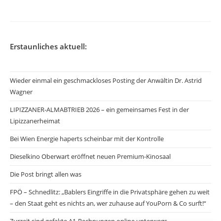
Erstaunliches aktuell:
Wieder einmal ein geschmackloses Posting der Anwältin Dr. Astrid
Wagner
LIPIZZANER-ALMABTRIEB 2026 – ein gemeinsames Fest in der
Lipizzanerheimat
Bei Wien Energie haperts scheinbar mit der Kontrolle
Dieselkino Oberwart eröffnet neuen Premium-Kinosaal
Die Post bringt allen was
FPÖ – Schnedlitz: „Bablers Eingriffe in die Privatsphäre gehen zu weit
– den Staat geht es nichts an, wer zuhause auf YouPorn & Co surft!“
Zurzeit sind gefakte A1-Rechnungen online unterwegs