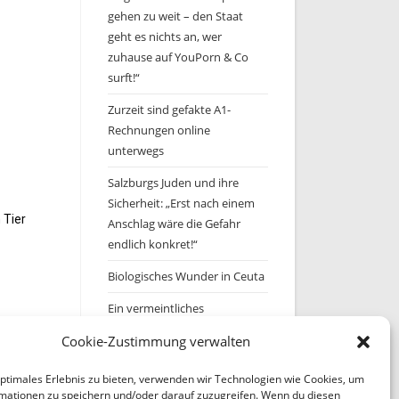
gehen zu weit – den Staat
geht es nichts an, wer
zuhause auf YouPorn & Co
surft!“
Zurzeit sind gefakte A1-
Rechnungen online
unterwegs
Salzburgs Juden und ihre
Sicherheit: „Erst nach einem
 Tier
Anschlag wäre die Gefahr
endlich konkret!“
Biologisches Wunder in Ceuta
Ein vermeintliches
Abschiebemärchen
Cookie-Zustimmung verwalten
optimales Erlebnis zu bieten, verwenden wir Technologien wie Cookies, um
Archiv
mationen zu speichern und/oder darauf zuzugreifen. Wenn du diesen