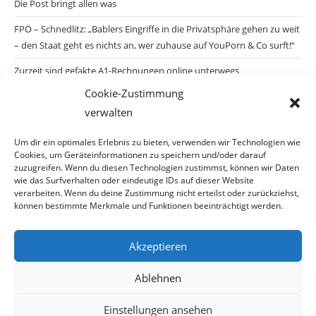
Die Post bringt allen was
FPÖ – Schnedlitz: „Bablers Eingriffe in die Privatsphäre gehen zu weit
– den Staat geht es nichts an, wer zuhause auf YouPorn & Co surft!“
Zurzeit sind gefakte A1-Rechnungen online unterwegs
Cookie-Zustimmung
Salzburgs Juden und ihre Sicherheit: „Erst nach einem Anschlag wäre
verwalten
die Gefahr endlich konkret!“
Biologisches Wunder in Ceuta
Um dir ein optimales Erlebnis zu bieten, verwenden wir Technologien wie
Cookies, um Geräteinformationen zu speichern und/oder darauf
Ein vermeintliches Abschiebemärchen
zuzugreifen. Wenn du diesen Technologien zustimmst, können wir Daten
wie das Surfverhalten oder eindeutige IDs auf dieser Website
verarbeiten. Wenn du deine Zustimmung nicht erteilst oder zurückziehst,
können bestimmte Merkmale und Funktionen beeinträchtigt werden.
Archiv
Akzeptieren
Ablehnen
Einstellungen ansehen