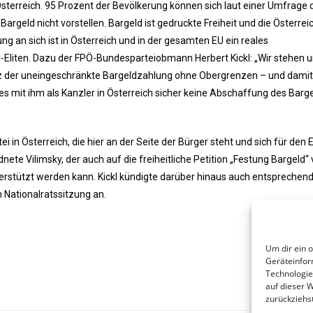
 Österreich. 95 Prozent der Bevölkerung können sich laut einer Umfrage 
argeld nicht vorstellen. Bargeld ist gedruckte Freiheit und die Österrei
g an sich ist in Österreich und in der gesamten EU ein reales
-Eliten. Dazu der FPÖ-Bundesparteiobmann Herbert Kickl: „Wir stehen u
der uneingeschränkte Bargeldzahlung ohne Obergrenzen – und damit
s es mit ihm als Kanzler in Österreich sicher keine Abschaffung des Barg
i in Österreich, die hier an der Seite der Bürger steht und sich für den E
ete Vilimsky, der auch auf die freiheitliche Petition „Festung Bargeld“ 
erstützt werden kann. Kickl kündigte darüber hinaus auch entsprechen
n Nationalratssitzung an.
Um dir ein 
Geräteinfor
Technologie
auf dieser 
zurückziehs