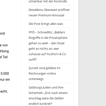
scheinbar mit der Kontrolle
Dieselkino Oberwart eröffnet
neuen Premium-Kinosaal
Die Post bringt allen was
FPÖ – Schnedlitz: „Bablers
 und
Eingriffe in die Privatsphäre
gehen zu weit – den Staat
be von
geht es nichts an, wer
ahlung
zuhause auf YouPorn & Co
 Teil
surft!“
Zurzeit sind gefakte A1-
Rechnungen online
10.000
unterwegs
nur ein
Salzburgs Juden und ihre
wacht,
Sicherheit: „Erst nach einem
Anschlag wäre die Gefahr
endlich konkret!“