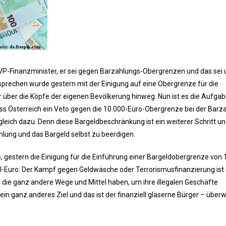
 ÖVP-Finanzminister, er sei gegen Barzahlungs-Obergrenzen und das sei
ersprechen wurde gestern mit der Einigung auf eine Obergrenze für die
über die Köpfe der eigenen Bevölkerung hinweg. Nun ist es die Aufga
 Österreich ein Veto gegen die 10.000-Euro-Obergrenze bei der Barz
eich dazu. Denn diese Bargeldbeschränkung ist ein weiterer Schritt und
hlung und das Bargeld selbst zu beerdigen.
 gestern die Einigung für die Einführung einer Bargeldobergrenze von 
l-Euro: Der Kampf gegen Geldwäsche oder Terrorismusfinanzierung ist 
e, die ganz andere Wege und Mittel haben, um ihre illegalen Geschäfte
 ein ganz anderes Ziel und das ist der finanziell gläserne Bürger – über