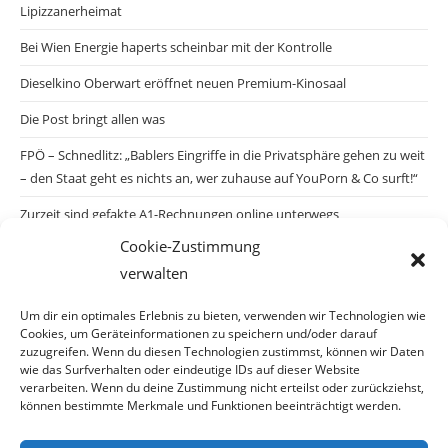
Lipizzanerheimat
Bei Wien Energie haperts scheinbar mit der Kontrolle
Dieselkino Oberwart eröffnet neuen Premium-Kinosaal
Die Post bringt allen was
FPÖ – Schnedlitz: „Bablers Eingriffe in die Privatsphäre gehen zu weit
– den Staat geht es nichts an, wer zuhause auf YouPorn & Co surft!“
Zurzeit sind gefakte A1-Rechnungen online unterwegs
Cookie-Zustimmung
Salzburgs Juden und ihre Sicherheit: „Erst nach einem Anschlag wäre
verwalten
die Gefahr endlich konkret!“
Biologisches Wunder in Ceuta
Um dir ein optimales Erlebnis zu bieten, verwenden wir Technologien wie
Cookies, um Geräteinformationen zu speichern und/oder darauf
Ein vermeintliches Abschiebemärchen
zuzugreifen. Wenn du diesen Technologien zustimmst, können wir Daten
wie das Surfverhalten oder eindeutige IDs auf dieser Website
verarbeiten. Wenn du deine Zustimmung nicht erteilst oder zurückziehst,
können bestimmte Merkmale und Funktionen beeinträchtigt werden.
Archiv