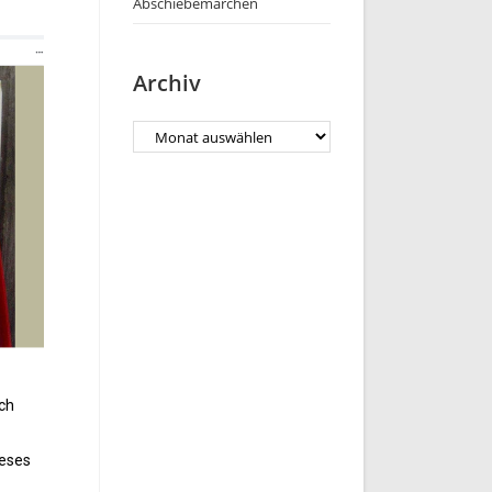
Abschiebemärchen
Archiv
ch
ieses