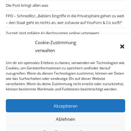
Die Post bringt allen was
FPÖ – Schnedlitz: „Bablers Eingriffe in die Privatsphäre gehen zu weit
– den Staat geht es nichts an, wer zuhause auf YouPorn & Co surft!“
Zurzeit sind gefakte A1-Rechnungen online unterwegs
Cookie-Zustimmung
Salzburgs Juden und ihre Sicherheit: „Erst nach einem Anschlag wäre
verwalten
die Gefahr endlich konkret!“
Biologisches Wunder in Ceuta
Um dir ein optimales Erlebnis zu bieten, verwenden wir Technologien wie
Cookies, um Geräteinformationen zu speichern und/oder darauf
Ein vermeintliches Abschiebemärchen
zuzugreifen. Wenn du diesen Technologien zustimmst, können wir Daten
wie das Surfverhalten oder eindeutige IDs auf dieser Website
verarbeiten. Wenn du deine Zustimmung nicht erteilst oder zurückziehst,
können bestimmte Merkmale und Funktionen beeinträchtigt werden.
Archiv
Akzeptieren
Ablehnen