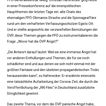
FPÖ-Generalsekretär NAbg. Christian Hafenecker ging heute
in einer Pressekonferenz auf die innenpolitischen
Hauptthemen der letzten Tage ein: alte Chats des
ehemaligen FPÖ-Obmanns Strache und die Spionageaffäre
rund um den verhafteten Verfassungsschützer Egisto Ott.
Und er stellte angesichts der verzweifelten Bemühungen der
ÖVP, diese Themen gegen die FPÖ zu instrumentalisieren die
Frage: „Wovor hat die ÖVP Angst?“
„Die Antwort darauf lautet: Weil sie eine immense Angst hat
vor anderen Enthüllungen und Themen, die für sie noch
schädlicher sind und aus denen sie sich nicht einmal mit der
größten Fantasie und den übelsten propagandistischen Tricks
herauswinden kann“, so Hafenecker. Er erwähnte einerseits
eine tatsächliche Aufarbeitung der Corona-Zeit, die durch die
Veröffentlichung der „RKI-Files“ in Deutschland zusätzliche
Dringlichkeit gewinnt.
Das zweite Thema, vor dem die ÖVP panische Angst habe,