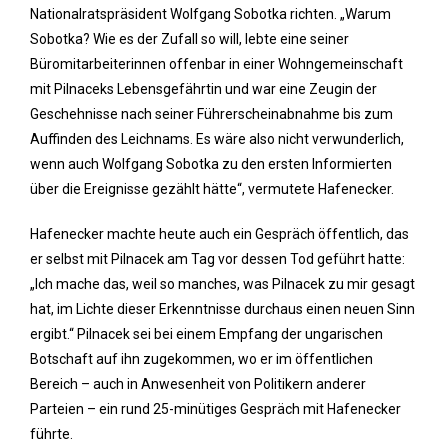
Nationalratspräsident Wolfgang Sobotka richten. „Warum
Sobotka? Wie es der Zufall so will, lebte eine seiner
Büromitarbeiterinnen offenbar in einer Wohngemeinschaft
mit Pilnaceks Lebensgefährtin und war eine Zeugin der
Geschehnisse nach seiner Führerscheinabnahme bis zum
Auffinden des Leichnams. Es wäre also nicht verwunderlich,
wenn auch Wolfgang Sobotka zu den ersten Informierten
über die Ereignisse gezählt hätte“, vermutete Hafenecker.
Hafenecker machte heute auch ein Gespräch öffentlich, das
er selbst mit Pilnacek am Tag vor dessen Tod geführt hatte:
„Ich mache das, weil so manches, was Pilnacek zu mir gesagt
hat, im Lichte dieser Erkenntnisse durchaus einen neuen Sinn
ergibt.“ Pilnacek sei bei einem Empfang der ungarischen
Botschaft auf ihn zugekommen, wo er im öffentlichen
Bereich – auch in Anwesenheit von Politikern anderer
Parteien – ein rund 25-minütiges Gespräch mit Hafenecker
führte.