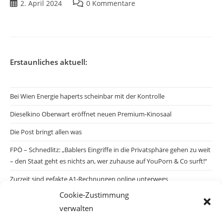
2. April 2024
0 Kommentare
Erstaunliches aktuell:
Bei Wien Energie haperts scheinbar mit der Kontrolle
Dieselkino Oberwart eröffnet neuen Premium-Kinosaal
Die Post bringt allen was
FPÖ – Schnedlitz: „Bablers Eingriffe in die Privatsphäre gehen zu weit
– den Staat geht es nichts an, wer zuhause auf YouPorn & Co surft!“
Zurzeit sind gefakte A1-Rechnungen online unterwegs
Cookie-Zustimmung
Salzburgs Juden und ihre Sicherheit: „Erst nach einem Anschlag wäre
verwalten
die Gefahr endlich konkret!“