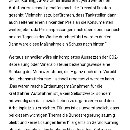
Gerald Kumnig, ARBÖ-Generalsekretär, „wird weder den
Autofahrern schnell geholfen noch die Treibstoffkosten
gesenkt. Vielmehr ist zu befürchten, dass Tankstellen dann
auch seltener einen sinkenden Preis an die Konsumenten
weitergeben, da Preisanpassungen nach oben eben nur noch
an drei Tagen in der Woche durchgeführt werden dürfen.
Dann wäre diese Maßnahme ein Schuss nach hinten.“
Weitaus sinnvoller wäre ein komplettes Aussetzen der CO2-
Bepreisung oder Mineralölsteuer beziehungsweise eine
Senkung der Mehrwertsteuer, die – ganz nach dem Vorbild
der Lebensmittelpreise – schnell umgesetzt werden kann.
„Das wären rasche Entlastungsmaßnahmen für die
Kraftfahrer. Autofahren ist ja kein Selbstzweck, sondern
notwendig um das soziale Leben zu organisieren und den
Arbeitsplatz zu erreichen. Für uns ist es unverständlich, dass
bei diesem wichtigen Thema die Bundesregierung säumig
bleibt und keine Lösungen liefert“, ärgert sich Gerald Kumnig
über das Ergebnis des heutigen Ministerrates. Ziel muss