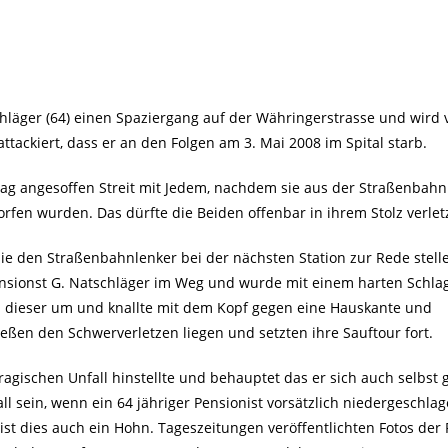
hläger (64) einen Spaziergang auf der Währingerstrasse und wird 
tackiert, dass er an den Folgen am 3. Mai 2008 im Spital starb.
Tag angesoffen Streit mit Jedem, nachdem sie aus der Straßenbahn
fen wurden. Das dürfte die Beiden offenbar in ihrem Stolz verlet
sie den Straßenbahnlenker bei der nächsten Station zur Rede stell
Pensionst G. Natschläger im Weg und wurde mit einem harten Schla
iel dieser um und knallte mit dem Kopf gegen eine Hauskante und
ießen den Schwerverletzen liegen und setzten ihre Sauftour fort.
agischen Unfall hinstellte und behauptet das er sich auch selbst g
fall sein, wenn ein 64 jähriger Pensionist vorsätzlich niedergeschla
t ist dies auch ein Hohn. Tageszeitungen veröffentlichten Fotos der 