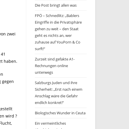
Die Post bringt allen was
FPÖ – Schnedlitz: „Bablers
Eingriffe in die Privatsphäre
gehen zu weit – den Staat
von zwei
geht es nichts an, wer
zuhause auf YouPorn & Co
surft!“
 41
Zurzeit sind gefakte A1-
zt haben.
Rechnungen online
unterwegs
en
g gegen
Salzburgs Juden und ihre
Sicherheit: „Erst nach einem
Anschlag wäre die Gefahr
endlich konkret!“
estellt
Biologisches Wunder in Ceuta
gen wird ?
Flucht,
Ein vermeintliches