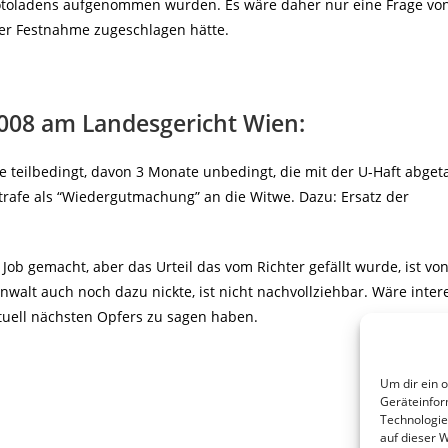
otoladens aufgenommen wurden. Es wäre daher nur eine Frage vo
iner Festnahme zugeschlagen hätte.
2008 am Landesgericht Wien:
e teilbedingt, davon 3 Monate unbedingt, die mit der U-Haft abget
rafe als “Wiedergutmachung” an die Witwe. Dazu: Ersatz der
ob gemacht, aber das Urteil das vom Richter gefällt wurde, ist vo
anwalt auch noch dazu nickte, ist nicht nachvollziehbar. Wäre inter
uell nächsten Opfers zu sagen haben.
Um dir ein 
Geräteinfor
Technologie
auf dieser 