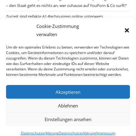
– den Staat geht es nichts an, wer zuhause auf YouPorn & Co surft!“
Zurzeit sind gefakte A1-Rechnungen online unterwegs
Cookie-Zustimmung
Salzburgs Juden und ihre Sicherheit: „Erst nach einem Anschlag wäre
verwalten
die Gefahr endlich konkret!“
Biologisches Wunder in Ceuta
Um dir ein optimales Erlebnis zu bieten, verwenden wir Technologien wie
Cookies, um Geräteinformationen zu speichern und/oder darauf
Ein vermeintliches Abschiebemärchen
zuzugreifen. Wenn du diesen Technologien zustimmst, können wir Daten
wie das Surfverhalten oder eindeutige IDs auf dieser Website
verarbeiten. Wenn du deine Zustimmung nicht erteilst oder zurückziehst,
können bestimmte Merkmale und Funktionen beeinträchtigt werden.
Archiv
Akzeptieren
Ablehnen
Einstellungen ansehen
© Copyright 2026 · Auch Ihre Information ist uns wichtig! Haben Sie eine
Datenschutzerklärung
Datenschutzerklärung
Impressum
erstaunliche Story: Mailen Sie uns Bitte