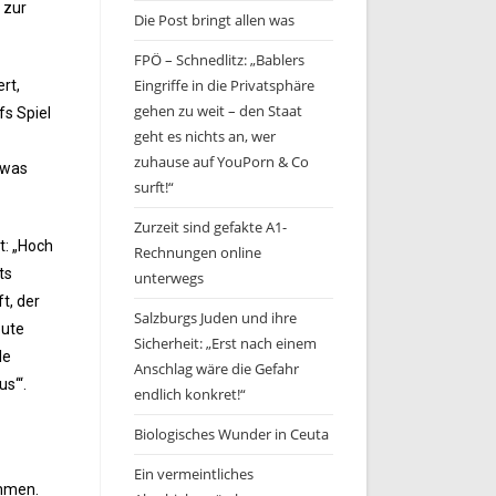
 zur
Die Post bringt allen was
FPÖ – Schnedlitz: „Bablers
Eingriffe in die Privatsphäre
rt,
gehen zu weit – den Staat
fs Spiel
geht es nichts an, wer
zuhause auf YouPorn & Co
 was
surft!“
Zurzeit sind gefakte A1-
t: „Hoch
Rechnungen online
ts
unterwegs
t, der
Salzburgs Juden und ihre
eute
Sicherheit: „Erst nach einem
le
Anschlag wäre die Gefahr
s‘“.
endlich konkret!“
Biologisches Wunder in Ceuta
Ein vermeintliches
ommen.