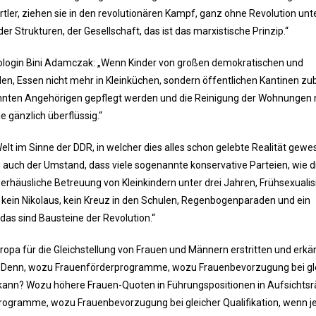
er, ziehen sie in den revolutionären Kampf, ganz ohne Revolution un
der Strukturen, der Gesellschaft, das ist das marxistische Prinzip.“
oziologin Bini Adamczak: „Wenn Kinder von großen demokratischen und
en, Essen nicht mehr in Kleinküchen, sondern öffentlichen Kantinen zu
annten Angehörigen gepflegt werden und die Reinigung der Wohnungen 
ie gänzlich überflüssig.“
elt im Sinne der DDR, in welcher dies alles schon gelebte Realität gew
 auch der Umstand, dass viele sogenannte konservative Parteien, wie d
ßerhäusliche Betreuung von Kleinkindern unter drei Jahren, Frühsexuali
kein Nikolaus, kein Kreuz in den Schulen, Regenbogenparaden und ein
das sind Bausteine der Revolution.“
Europa für die Gleichstellung von Frauen und Männern erstritten und erk
n. Denn, wozu Frauenförderprogramme, wozu Frauenbevorzugung bei gl
 kann? Wozu höhere Frauen-Quoten in Führungspositionen in Aufsichtsrä
rogramme, wozu Frauenbevorzugung bei gleicher Qualifikation, wenn j