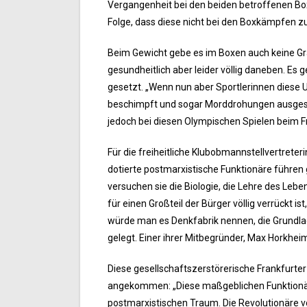
Vergangenheit bei den beiden betroffenen Box
Folge, dass diese nicht bei den Boxkämpfen z
Beim Gewicht gebe es im Boxen auch keine Grauz
gesundheitlich aber leider völlig daneben. Es 
gesetzt. „Wenn nun aber Sportlerinnen diese U
beschimpft und sogar Morddrohungen ausgespro
jedoch bei diesen Olympischen Spielen beim Fra
Für die freiheitliche Klubobmannstellvertreter
dotierte postmarxistische Funktionäre führen
versuchen sie die Biologie, die Lehre des Leb
für einen Großteil der Bürger völlig verrückt 
würde man es Denkfabrik nennen, die Grundlag
gelegt. Einer ihrer Mitbegründer, Max Horkheim
Diese gesellschaftszerstörerische Frankfurter
angekommen: „Diese maßgeblichen Funktionäre
postmarxistischen Traum. Die Revolutionäre vo