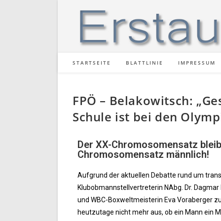
STARTSEITE
BLATTLINIE
IMPRESSUM
FPÖ – Belakowitsch: „Ges
Schule ist bei den Oly
Der XX-Chromosomensatz bleibt 
Chromosomensatz männlich!
Aufgrund der aktuellen Debatte rund um transs
Klubobmannstellvertreterin NAbg. Dr. Dagmar 
und WBC-Boxweltmeisterin Eva Voraberger zu ei
heutzutage nicht mehr aus, ob ein Mann ein Ma