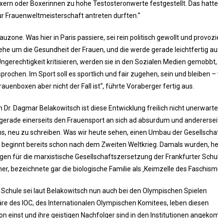
ern oder Boxerinnen zu hohe Testosteronwerte festgestellt. Das hatte
ur Frauenweltmeisterschaft antreten durften.“
one. Was hier in Paris passiere, sei rein politisch gewollt und provozie
gehe um die Gesundheit der Frauen, und die werde gerade leichtfertig au
ngerechtigkeit kritisieren, werden sie in den Sozialen Medien gemobbt,
chen. Im Sport soll es sportlich und fair zugehen, sein und bleiben –
uenboxen aber nicht der Fall ist“, führte Voraberger fertig aus.
in Dr. Dagmar Belakowitsch ist diese Entwicklung freilich nicht unerwarte
 gerade einerseits den Frauensport an sich ad absurdum und anderersei
ens, neu zu schreiben. Was wir heute sehen, einen Umbau der Gesellschaf
ist, beginnt bereits schon nach dem Zweiten Weltkrieg. Damals wurden, h
en für die marxistische Gesellschaftszersetzung der Frankfurter Schu
er, bezeichnete gar die biologische Familie als ‚Keimzelle des Faschismu
 Schule sei laut Belakowitsch nun auch bei den Olympischen Spielen
 des IOC, des Internationalen Olympischen Komitees, leben diesen
n einst und ihre geistigen Nachfolger sind in den Institutionen angek