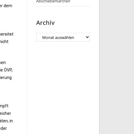
Abschiebemärchen
ter dem
Archiv
bereitet
nicht
esen
ie ÖVP,
sierung
ämpft
eicher
ten, in
eder