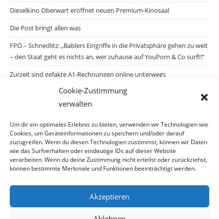
Dieselkino Oberwart eröffnet neuen Premium-Kinosaal
Die Post bringt allen was
FPÖ – Schnedlitz: „Bablers Eingriffe in die Privatsphäre gehen zu weit
– den Staat geht es nichts an, wer zuhause auf YouPorn & Co surft!“
Zurzeit sind gefakte A1-Rechnungen online unterwegs
Cookie-Zustimmung
Salzburgs Juden und ihre Sicherheit: „Erst nach einem Anschlag wäre
verwalten
die Gefahr endlich konkret!“
Biologisches Wunder in Ceuta
Um dir ein optimales Erlebnis zu bieten, verwenden wir Technologien wie
Cookies, um Geräteinformationen zu speichern und/oder darauf
Ein vermeintliches Abschiebemärchen
zuzugreifen. Wenn du diesen Technologien zustimmst, können wir Daten
wie das Surfverhalten oder eindeutige IDs auf dieser Website
verarbeiten. Wenn du deine Zustimmung nicht erteilst oder zurückziehst,
können bestimmte Merkmale und Funktionen beeinträchtigt werden.
Archiv
Akzeptieren
Archiv
Ablehnen