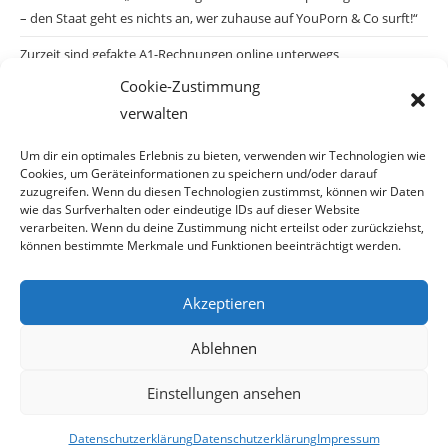
– den Staat geht es nichts an, wer zuhause auf YouPorn & Co surft!“
Zurzeit sind gefakte A1-Rechnungen online unterwegs
Cookie-Zustimmung
Salzburgs Juden und ihre Sicherheit: „Erst nach einem Anschlag wäre
verwalten
die Gefahr endlich konkret!“
Biologisches Wunder in Ceuta
Um dir ein optimales Erlebnis zu bieten, verwenden wir Technologien wie
Cookies, um Geräteinformationen zu speichern und/oder darauf
Ein vermeintliches Abschiebemärchen
zuzugreifen. Wenn du diesen Technologien zustimmst, können wir Daten
wie das Surfverhalten oder eindeutige IDs auf dieser Website
verarbeiten. Wenn du deine Zustimmung nicht erteilst oder zurückziehst,
können bestimmte Merkmale und Funktionen beeinträchtigt werden.
Archiv
Akzeptieren
Ablehnen
Einstellungen ansehen
© Copyright 2026 · Auch Ihre Information ist uns wichtig! Haben Sie eine
Datenschutzerklärung
Datenschutzerklärung
Impressum
erstaunliche Story: Mailen Sie uns Bitte