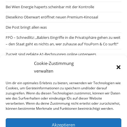
Bei Wien Energie haperts scheinbar mit der Kontrolle
Dieselkino Oberwart eröffnet neuen Premium-Kinosaal
Die Post bringt allen was
FPÖ – Schnedlitz: „Bablers Eingriffe in die Privatsphäre gehen zu weit
– den Staat geht es nichts an, wer zuhause auf YouPorn & Co surft!“
Zurzeit sind gefakte A1-Rechnungen online unterwegs
Cookie-Zustimmung
Salzburgs Juden und ihre Sicherheit: „Erst nach einem Anschlag wäre
verwalten
die Gefahr endlich konkret!“
Biologisches Wunder in Ceuta
Um dir ein optimales Erlebnis zu bieten, verwenden wir Technologien wie
Cookies, um Geräteinformationen zu speichern und/oder darauf
Ein vermeintliches Abschiebemärchen
zuzugreifen. Wenn du diesen Technologien zustimmst, können wir Daten
wie das Surfverhalten oder eindeutige IDs auf dieser Website
verarbeiten. Wenn du deine Zustimmung nicht erteilst oder zurückziehst,
können bestimmte Merkmale und Funktionen beeinträchtigt werden.
Archiv
Akzeptieren
Archiv