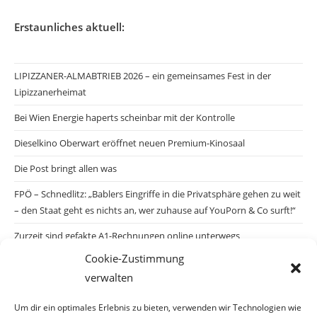
Erstaunliches aktuell:
LIPIZZANER-ALMABTRIEB 2026 – ein gemeinsames Fest in der
Lipizzanerheimat
Bei Wien Energie haperts scheinbar mit der Kontrolle
Dieselkino Oberwart eröffnet neuen Premium-Kinosaal
Die Post bringt allen was
FPÖ – Schnedlitz: „Bablers Eingriffe in die Privatsphäre gehen zu weit
– den Staat geht es nichts an, wer zuhause auf YouPorn & Co surft!“
Zurzeit sind gefakte A1-Rechnungen online unterwegs
Cookie-Zustimmung
Salzburgs Juden und ihre Sicherheit: „Erst nach einem Anschlag wäre
verwalten
die Gefahr endlich konkret!“
Biologisches Wunder in Ceuta
Um dir ein optimales Erlebnis zu bieten, verwenden wir Technologien wie