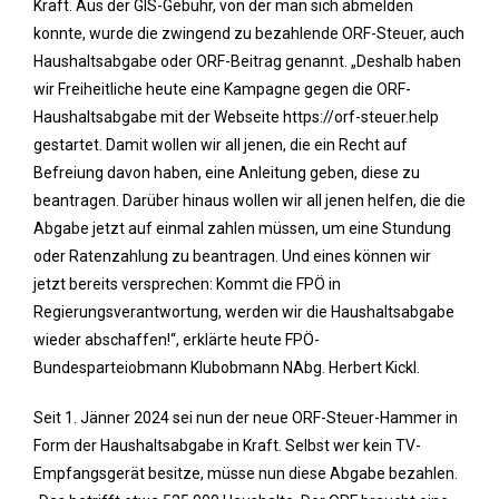
Kraft. Aus der GIS-Gebühr, von der man sich abmelden
konnte, wurde die zwingend zu bezahlende ORF-Steuer, auch
Haushaltsabgabe oder ORF-Beitrag genannt. „Deshalb haben
wir Freiheitliche heute eine Kampagne gegen die ORF-
Haushaltsabgabe mit der Webseite https://orf-steuer.help
gestartet. Damit wollen wir all jenen, die ein Recht auf
Befreiung davon haben, eine Anleitung geben, diese zu
beantragen. Darüber hinaus wollen wir all jenen helfen, die die
Abgabe jetzt auf einmal zahlen müssen, um eine Stundung
oder Ratenzahlung zu beantragen. Und eines können wir
jetzt bereits versprechen: Kommt die FPÖ in
Regierungsverantwortung, werden wir die Haushaltsabgabe
wieder abschaffen!“, erklärte heute FPÖ-
Bundesparteiobmann Klubobmann NAbg. Herbert Kickl.
Seit 1. Jänner 2024 sei nun der neue ORF-Steuer-Hammer in
Form der Haushaltsabgabe in Kraft. Selbst wer kein TV-
Empfangsgerät besitze, müsse nun diese Abgabe bezahlen.