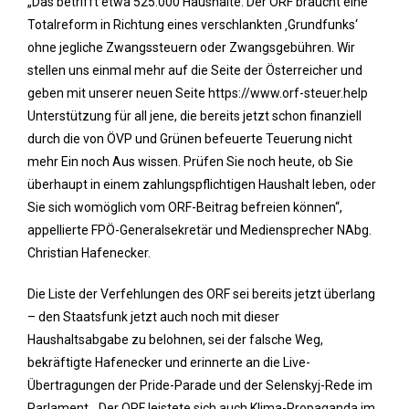
„Das betrifft etwa 525.000 Haushalte. Der ORF braucht eine
Totalreform in Richtung eines verschlankten ‚Grundfunks‘
ohne jegliche Zwangssteuern oder Zwangsgebühren. Wir
stellen uns einmal mehr auf die Seite der Österreicher und
geben mit unserer neuen Seite https://www.orf-steuer.help
Unterstützung für all jene, die bereits jetzt schon finanziell
durch die von ÖVP und Grünen befeuerte Teuerung nicht
mehr Ein noch Aus wissen. Prüfen Sie noch heute, ob Sie
überhaupt in einem zahlungspflichtigen Haushalt leben, oder
Sie sich womöglich vom ORF-Beitrag befreien können“,
appellierte FPÖ-Generalsekretär und Mediensprecher NAbg.
Christian Hafenecker.
Die Liste der Verfehlungen des ORF sei bereits jetzt überlang
– den Staatsfunk jetzt auch noch mit dieser
Haushaltsabgabe zu belohnen, sei der falsche Weg,
bekräftigte Hafenecker und erinnerte an die Live-
Übertragungen der Pride-Parade und der Selenskyj-Rede im
Parlament. „Der ORF leistete sich auch Klima-Propaganda im