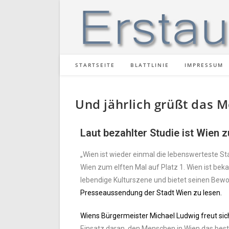
STARTSEITE
BLATTLINIE
IMPRESSUM
Und jährlich grüßt das 
Laut bezahlter Studie ist Wien 
„Wien ist wieder einmal die lebenswerteste S
Wien zum elften Mal auf Platz 1. Wien ist bek
lebendige Kulturszene und bietet seinen Bewoh
Presseaussendung der Stadt Wien zu lesen.
Wiens Bürgermeister Michael Ludwig freut sic
Einsatz daran, den Menschen in Wien das bestm