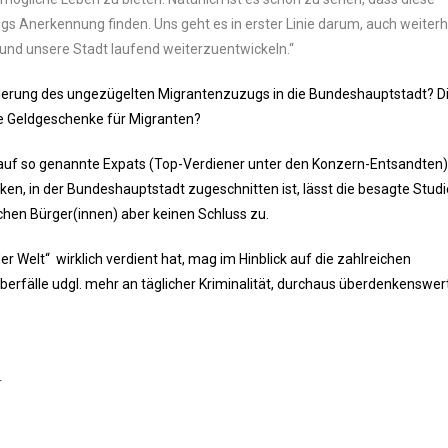
s Anerkennung finden. Uns geht es in erster Linie darum, auch weiterh
und unsere Stadt laufend weiterzuentwickeln.“
erung des ungezügelten Migrantenzuzugs in die Bundeshauptstadt? D
e Geldgeschenke für Migranten?
 auf so genannte Expats (Top-Verdiener unter den Konzern-Entsandten)
en, in der Bundeshauptstadt zugeschnitten ist, lässt die besagte Studi
hen Bürger(innen) aber keinen Schluss zu.
r Welt“ wirklich verdient hat, mag im Hinblick auf die zahlreichen
rfälle udgl. mehr an täglicher Kriminalität, durchaus überdenkenswert
r