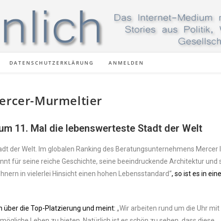
DATENSCHUTZERKLÄRUNG
ANMELDEN
Mercer-Murmeltier
zum 11. Mal die lebenswerteste Stadt der Welt
tadt der Welt. Im globalen Ranking des Beratungsunternehmens Mercer l
annt für seine reiche Geschichte, seine beeindruckende Architektur und 
nern in vielerlei Hinsicht einen hohen Lebensstandard“
, so ist es in ein
h über die Top-Platzierung und meint:
„Wir arbeiten rund um die Uhr mit
ögliche Leben zu bieten. Natürlich ist es schön zu sehen, dass diese