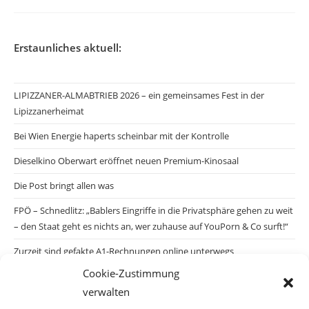
Erstaunliches aktuell:
LIPIZZANER-ALMABTRIEB 2026 – ein gemeinsames Fest in der
Lipizzanerheimat
Bei Wien Energie haperts scheinbar mit der Kontrolle
Dieselkino Oberwart eröffnet neuen Premium-Kinosaal
Die Post bringt allen was
FPÖ – Schnedlitz: „Bablers Eingriffe in die Privatsphäre gehen zu weit
– den Staat geht es nichts an, wer zuhause auf YouPorn & Co surft!“
Zurzeit sind gefakte A1-Rechnungen online unterwegs
Cookie-Zustimmung
Salzburgs Juden und ihre Sicherheit: „Erst nach einem Anschlag wäre
verwalten
die Gefahr endlich konkret!“