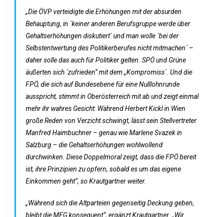
„Die ÖVP verteidigte die Erhöhungen mit der absurden
Behauptung, in ´keiner anderen Berufsgruppe werde über
Gehaltserhöhungen diskutiert´ und man wolle ´bei der
Selbstentwertung des Politikerberufes nicht mitmachen´ –
daher solle das auch für Politiker gelten. SPÖ und Grüne
äußerten sich ´zufrieden“ mit dem „Kompromiss´. Und die
FPÖ, die sich auf Bundesebene für eine Nulllohnrunde
ausspricht, stimmt in Oberösterreich mit ab und zeigt einmal
mehr ihr wahres Gesicht: Während Herbert Kickl in Wien
große Reden von Verzicht schwingt, lässt sein Stellvertreter
Manfred Haimbuchner – genau wie Marlene Svazek in
Salzburg – die Gehaltserhöhungen wohlwollend
durchwinken. Diese Doppelmoral zeigt, dass die FPÖ bereit
ist, ihre Prinzipien zu opfern, sobald es um das eigene
Einkommen geht“, so Krautgartner weiter.
„Während sich die Altparteien gegenseitig Deckung geben,
bleibt die MFG konsequent“, ergänzt Krautgartner. „Wir