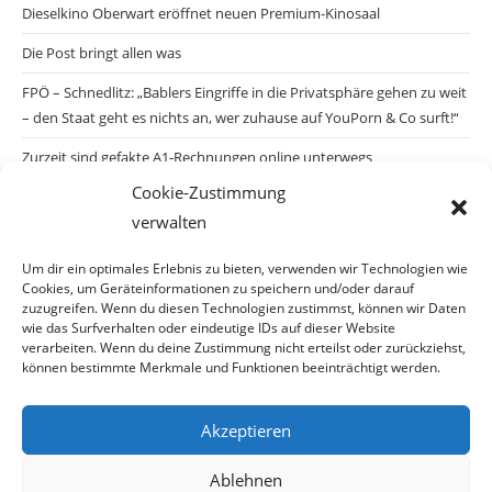
Dieselkino Oberwart eröffnet neuen Premium-Kinosaal
Die Post bringt allen was
FPÖ – Schnedlitz: „Bablers Eingriffe in die Privatsphäre gehen zu weit
– den Staat geht es nichts an, wer zuhause auf YouPorn & Co surft!“
Zurzeit sind gefakte A1-Rechnungen online unterwegs
Cookie-Zustimmung
Salzburgs Juden und ihre Sicherheit: „Erst nach einem Anschlag wäre
verwalten
die Gefahr endlich konkret!“
Biologisches Wunder in Ceuta
Um dir ein optimales Erlebnis zu bieten, verwenden wir Technologien wie
Cookies, um Geräteinformationen zu speichern und/oder darauf
Ein vermeintliches Abschiebemärchen
zuzugreifen. Wenn du diesen Technologien zustimmst, können wir Daten
wie das Surfverhalten oder eindeutige IDs auf dieser Website
verarbeiten. Wenn du deine Zustimmung nicht erteilst oder zurückziehst,
können bestimmte Merkmale und Funktionen beeinträchtigt werden.
Archiv
Akzeptieren
Archiv
Ablehnen