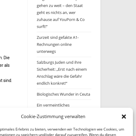
gehen zu weit – den Staat
geht es nichts an, wer
zuhause auf YouPorn & Co
surft!“
Zurzeit sind gefakte A1-
Rechnungen online
unterwegs
. Die
Salzburgs Juden und ihre
r als
Sicherheit: „Erst nach einem
Anschlag wäre die Gefahr
t sind.
endlich konkret!“
Biologisches Wunder in Ceuta
Ein vermeintliches
Abschiebemärchen
Cookie-Zustimmung verwalten
optimales Erlebnis zu bieten, verwenden wir Technologien wie Cookies, um
Archiv
mationen zu speichern und/oder darauf zuzugreifen. Wenn du diesen