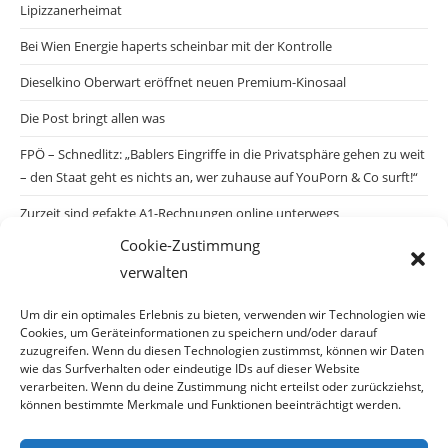
Lipizzanerheimat
Bei Wien Energie haperts scheinbar mit der Kontrolle
Dieselkino Oberwart eröffnet neuen Premium-Kinosaal
Die Post bringt allen was
FPÖ – Schnedlitz: „Bablers Eingriffe in die Privatsphäre gehen zu weit
– den Staat geht es nichts an, wer zuhause auf YouPorn & Co surft!“
Zurzeit sind gefakte A1-Rechnungen online unterwegs
Cookie-Zustimmung
Salzburgs Juden und ihre Sicherheit: „Erst nach einem Anschlag wäre
verwalten
die Gefahr endlich konkret!“
Biologisches Wunder in Ceuta
Um dir ein optimales Erlebnis zu bieten, verwenden wir Technologien wie
Cookies, um Geräteinformationen zu speichern und/oder darauf
Ein vermeintliches Abschiebemärchen
zuzugreifen. Wenn du diesen Technologien zustimmst, können wir Daten
wie das Surfverhalten oder eindeutige IDs auf dieser Website
verarbeiten. Wenn du deine Zustimmung nicht erteilst oder zurückziehst,
können bestimmte Merkmale und Funktionen beeinträchtigt werden.
Archiv