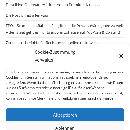
Dieselkino Oberwart eröffnet neuen Premium-Kinosaal
Die Post bringt allen was
FPÖ – Schnedlitz: „Bablers Eingriffe in die Privatsphäre gehen zu weit
– den Staat geht es nichts an, wer zuhause auf YouPorn & Co surft!“
Zurzeit sind gefakte A1-Rechnungen online unterwegs
Cookie-Zustimmung
Salzburgs Juden und ihre Sicherheit: „Erst nach einem Anschlag wäre
verwalten
die Gefahr endlich konkret!“
Biologisches Wunder in Ceuta
Um dir ein optimales Erlebnis zu bieten, verwenden wir Technologien wie
Cookies, um Geräteinformationen zu speichern und/oder darauf
Ein vermeintliches Abschiebemärchen
zuzugreifen. Wenn du diesen Technologien zustimmst, können wir Daten
wie das Surfverhalten oder eindeutige IDs auf dieser Website
verarbeiten. Wenn du deine Zustimmung nicht erteilst oder zurückziehst,
können bestimmte Merkmale und Funktionen beeinträchtigt werden.
Archiv
Akzeptieren
Ablehnen