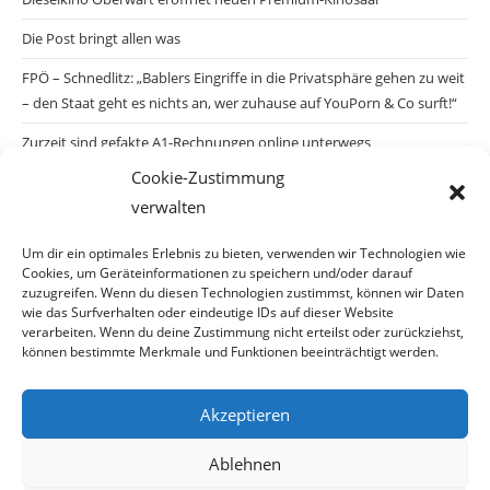
Die Post bringt allen was
FPÖ – Schnedlitz: „Bablers Eingriffe in die Privatsphäre gehen zu weit
– den Staat geht es nichts an, wer zuhause auf YouPorn & Co surft!“
Zurzeit sind gefakte A1-Rechnungen online unterwegs
Cookie-Zustimmung
Salzburgs Juden und ihre Sicherheit: „Erst nach einem Anschlag wäre
verwalten
die Gefahr endlich konkret!“
Biologisches Wunder in Ceuta
Um dir ein optimales Erlebnis zu bieten, verwenden wir Technologien wie
Cookies, um Geräteinformationen zu speichern und/oder darauf
Ein vermeintliches Abschiebemärchen
zuzugreifen. Wenn du diesen Technologien zustimmst, können wir Daten
wie das Surfverhalten oder eindeutige IDs auf dieser Website
verarbeiten. Wenn du deine Zustimmung nicht erteilst oder zurückziehst,
können bestimmte Merkmale und Funktionen beeinträchtigt werden.
Archiv
Akzeptieren
Ablehnen