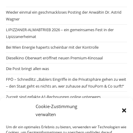
Wieder einmal ein geschmackloses Posting der Anwältin Dr. Astrid
Wagner
LIPIZZANER-ALMABTRIEB 2026 – ein gemeinsames Fest in der
Lipizzanerheimat
Bei Wien Energie haperts scheinbar mit der Kontrolle
Dieselkino Oberwart eröffnet neuen Premium-Kinosaal
Die Post bringt allen was
FPÖ – Schnedlitz: „Bablers Eingriffe in die Privatsphäre gehen zu weit
– den Staat geht es nichts an, wer zuhause auf YouPorn & Co surft!“
Zurzeit sind gefakte A1-Rechnungen online unterwegs
Cookie-Zustimmung
Salzburgs Juden und ihre Sicherheit: „Erst nach einem Anschlag wäre
verwalten
die Gefahr endlich konkret!“
Biologisches Wunder in Ceuta
Um dir ein optimales Erlebnis zu bieten, verwenden wir Technologien wie
Cookies, um Geräteinformationen zu speichern und/oder darauf